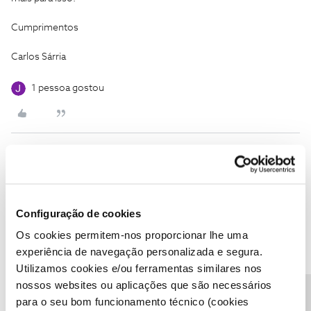
Cumprimentos
Carlos Sárria
1 pessoa gostou
Jose Rodrigues
Forum|Forum|6 years ago
@Jose Rodrigues
Concordo, não e uma situação de vida ou de
Configuração de cookies
morte, mas estou a pagar um pacote de 200 megas, não de 120,
logo seria ideal ter a velocidade contratada já que estou a pagar
Os cookies permitem-nos proporcionar lhe uma
mais para isso.
experiência de navegação personalizada e segura.
Utilizamos cookies e/ou ferramentas similares nos
Cumprimentos
nossos websites ou aplicações que são necessários
para o seu bom funcionamento técnico (cookies
Carlos Sárria