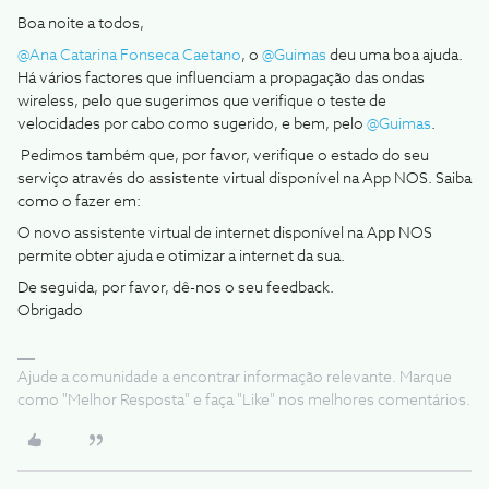
Boa noite a todos,
@Ana Catarina Fonseca Caetano
, o
@Guimas
deu uma boa ajuda.
Há vários factores que influenciam a propagação das ondas
wireless, pelo que sugerimos que verifique o teste de
velocidades por cabo como sugerido, e bem, pelo
@Guimas
.
Pedimos também que, por favor, verifique o estado do seu
serviço através do assistente virtual disponível na App NOS. Saiba
como o fazer em:
O novo assistente virtual de internet disponível na App NOS
permite obter ajuda e otimizar a internet da sua.
De seguida, por favor, dê-nos o seu feedback.
Obrigado
Ajude a comunidade a encontrar informação relevante. Marque
como "Melhor Resposta" e faça "Like" nos melhores comentários.