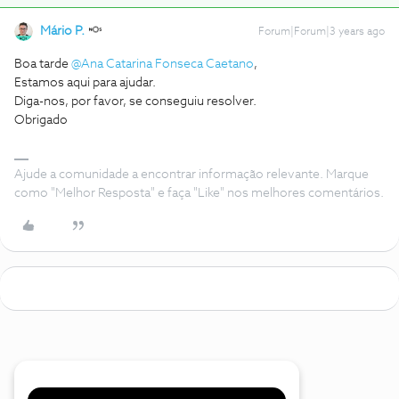
Mário P.
Forum|Forum|3 years ago
Boa tarde
@Ana Catarina Fonseca Caetano
,
Estamos aqui para ajudar.
Diga-nos, por favor, se conseguiu resolver.
Obrigado
Ajude a comunidade a encontrar informação relevante. Marque
como "Melhor Resposta" e faça "Like" nos melhores comentários.