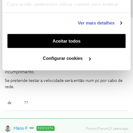
Caso aceite, poderemos utilizar cookies para analisar
informação estatística (cookies de analítica), adaptar
este serviço às suas preferências e apresentar-lhe
Ver mais detalhes
funcionalidades (cookies de personalização e
funcionalidade) e adaptar anúncios aos seus interesses
(cookies de publicidade personalizada). Pode gerir a
Aceitar todos
utilização dos cookies clicando em "
Configurar
Cookies
".
Guimas
Forum|Forum|3 years ago
Configurar cookies
O valor do teste está dentro do que seria expectável. Não é
incumprimento.
Se pretende testar a velocidade será então num pc por cabo de
rede.
Mário P.
RESPOSTA
Forum|Forum|3 years ago