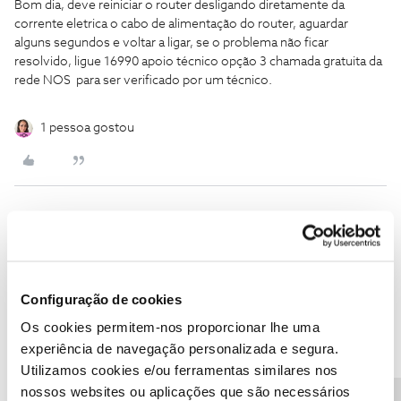
Bom dia, deve reiniciar o router desligando diretamente da
corrente eletrica o cabo de alimentação do router, aguardar
alguns segundos e voltar a ligar, se o problema não ficar
resolvido, ligue 16990 apoio técnico opção 3 chamada gratuita da
rede NOS para ser verificado por um técnico.
1 pessoa gostou
Rute Costa
AUTOR
Forum|Forum|4 years ago
R
Bom dia
Configuração de cookies
Já estou farta de fazer isso
Os cookies permitem-nos proporcionar lhe uma
experiência de navegação personalizada e segura.
Obrigada pela ajuda, mas não adianta.
Utilizamos cookies e/ou ferramentas similares nos
nossos websites ou aplicações que são necessários