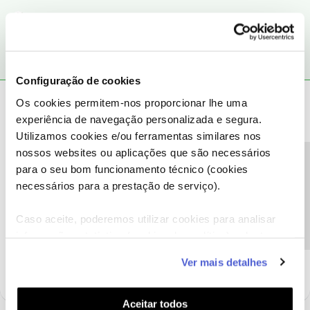
1 pessoa gostou
Configuração de cookies
Ana P.
Forum|Forum|5 years ago
Os cookies permitem-nos proporcionar lhe uma
experiência de navegação personalizada e segura.
Olá
@MSilvas1
e
@Guimas
,
Utilizamos cookies e/ou ferramentas similares nos
@MSilvas1
, ficamos contentes pela sua dificuldade já se encontrar
nossos websites ou aplicações que são necessários
ultrapassada.
Precisa de ajuda?
para o seu bom funcionamento técnico (cookies
Caso tenha mais alguma dúvida ou sugestão, partilhe connosco.
necessários para a prestação de serviço).
Obrigada
Caso aceite, poderemos utilizar cookies para analisar
informação estatística (cookies de analítica), adaptar
Ajude a comunidade a encontrar informação relevante. Marque
este serviço às suas preferências e apresentar-lhe
como "Melhor Resposta" e faça "Like" nos melhores comentários.
Ver mais detalhes
funcionalidades (cookies de personalização e
funcionalidade) e adaptar anúncios aos seus interesses
(cookies de publicidade personalizada). Pode gerir a
Aceitar todos