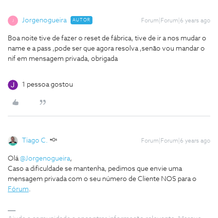
Jorgenogueira
AUTOR
Forum|Forum|6 years ago
J
Boa noite tive de fazer o reset de fábrica, tive de ir a nos mudar o
name e a pass ,pode ser que agora resolva ,senão vou mandar o
nif em mensagem privada, obrigada
1 pessoa gostou
Tiago C.
Forum|Forum|6 years ago
Olá
@Jorgenogueira
,
Caso a dificuldade se mantenha, pedimos que envie uma
mensagem privada com o seu número de Cliente NOS para o
Fórum
.