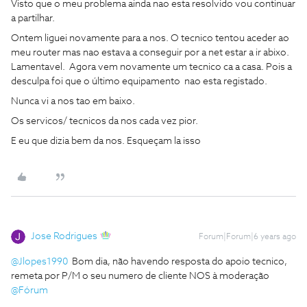
Visto que o meu problema ainda nao esta resolvido vou continuar
a partilhar.
Ontem liguei novamente para a nos. O tecnico tentou aceder ao
meu router mas nao estava a conseguir por a net estar a ir abixo.
Lamentavel. Agora vem novamente um tecnico ca a casa. Pois a
desculpa foi que o último equipamento nao esta registado.
Nunca vi a nos tao em baixo.
Os servicos/ tecnicos da nos cada vez pior.
E eu que dizia bem da nos. Esqueçam la isso
Jose Rodrigues
Forum|Forum|6 years ago
@Jlopes1990
Bom dia, não havendo resposta do apoio tecnico,
remeta por P/M o seu numero de cliente NOS à moderação
@Fórum