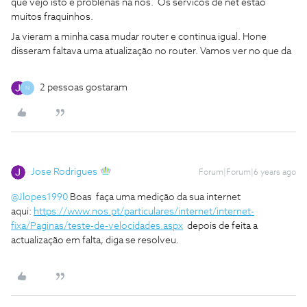
que vejo isto é problenas na nos. Os servicos de net estao
muitos fraquinhos.
Ja vieram a minha casa mudar router e continua igual. Hone
disseram faltava uma atualização no router. Vamos ver no que da
2 pessoas gostaram
N
Jose Rodrigues
Forum|Forum|6 years ago
@Jlopes1990
Boas faça uma medição da sua internet
aqui:
https://www.nos.pt/particulares/internet/internet-
fixa/Paginas/teste-de-velocidades.aspx
depois de feita a
actualização em falta, diga se resolveu.