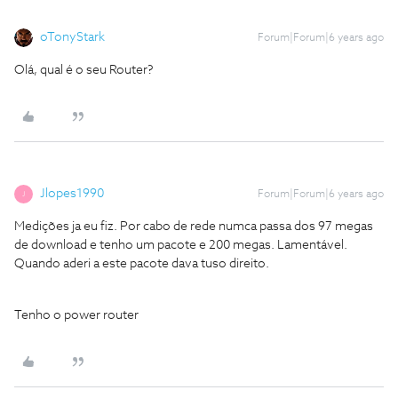
oTonyStark
Forum|Forum|6 years ago
Olá, qual é o seu Router?
Jlopes1990
Forum|Forum|6 years ago
J
Medições ja eu fiz. Por cabo de rede numca passa dos 97 megas
de download e tenho um pacote e 200 megas. Lamentável.
Quando aderi a este pacote dava tuso direito.
Tenho o power router