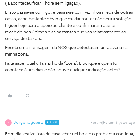
(já aconteceu ficar 1 hora sem ligação).
E isto passa-se comigo, e passa-se com vizinhos meus de outras
casas, acho bastante óbvio que mudar router não será a solução.
Liguei hoje para o apoio ao cliente e confirmaram que têm
recebido nos últimos dias bastantes queixas relativamente ao
serviço desta zona.
Recebi uma mensagem da NOS que detectaram uma avaria na
minha zona.
Falta saber qual o tamanho da “zona”. E porque é que isto
acontece à uns dias e não houve qualquer indicação antes?
Jorgenogueira
AUTOR
Forum|Forum|6 years ago
J
Bom dia, estive fora de casa ,cheguei hoje e o problema continua,