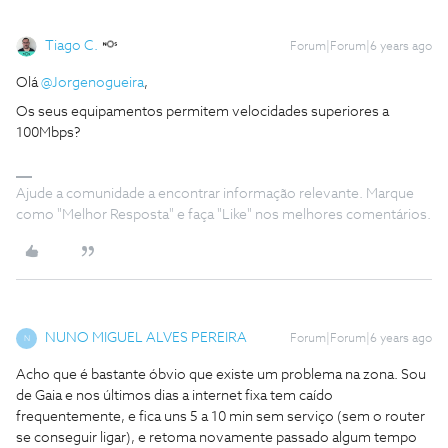
Tiago C.
Forum|Forum|6 years ago
Olá
@Jorgenogueira
,
Os seus equipamentos permitem velocidades superiores a
100Mbps?
Ajude a comunidade a encontrar informação relevante. Marque
como "Melhor Resposta" e faça "Like" nos melhores comentários.
NUNO MIGUEL ALVES PEREIRA
Forum|Forum|6 years ago
N
Acho que é bastante óbvio que existe um problema na zona. Sou
de Gaia e nos últimos dias a internet fixa tem caído
frequentemente, e fica uns 5 a 10 min sem serviço (sem o router
se conseguir ligar), e retoma novamente passado algum tempo