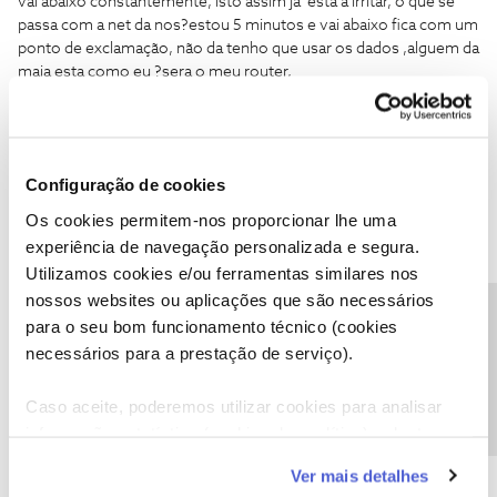
vai abaixo constantemente, isto assim ja esta a irritar, o que se
passa com a net da nos?estou 5 minutos e vai abaixo fica com um
ponto de exclamação, não da tenho que usar os dados ,alguem da
maia esta como eu ?sera o meu router,
Configuração de cookies
Os cookies permitem-nos proporcionar lhe uma
Guimas
Forum|Forum|6 years ago
experiência de navegação personalizada e segura.
Faça reset de fábrica ao router. E se isso nao resolver, ligar 16990
Utilizamos cookies e/ou ferramentas similares nos
nossos websites ou aplicações que são necessários
Precisa de ajuda?
para o seu bom funcionamento técnico (cookies
necessários para a prestação de serviço).
Caso aceite, poderemos utilizar cookies para analisar
Ana P.
Forum|Forum|6 years ago
informação estatística (cookies de analítica), adaptar
este serviço às suas preferências e apresentar-lhe
Olá
@Jorgenogueira
e
@Guimas
,
Ver mais detalhes
funcionalidades (cookies de personalização e
@Jorgenogueira
, a dificuldade que nos reportou ainda se