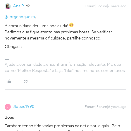
Ana P.
Forum|Forum|6 years ago
@Jorgenogueira
,
A comunidade deu uma boa ajuda!
Pedimos que fique atento nas próximas horas. Se verificar
novamente a mesma dificuldade, partilhe connosco.
Obrigada
Ajude a comunidade a encontrar informação relevante. Marque
como "Melhor Resposta" e faça "Like" nos melhores comentários.
Jlopes1990
Forum|Forum|6 years ago
J
Boas
Tambem tenho tido varias problemas na net e sou e gaia. Pelo