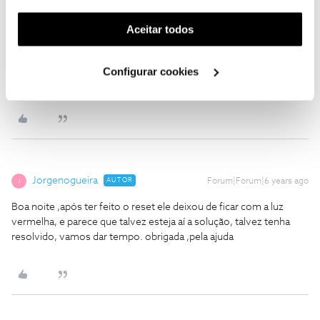
funcionalidade) e adaptar anúncios aos seus interesses
mantém? Ficamos aguardar o seu feedback.
(cookies de publicidade personalizada). Pode gerir a
Aceitar todos
Obrigada
utilização dos cookies clicando em "
Configurar
Cookies
".
Configurar cookies
Ajude a comunidade a encontrar informação relevante. Marque
como "Melhor Resposta" e faça "Like" nos melhores comentários.
Jorgenogueira
AUTOR
Forum|Forum|6 years ago
J
Boa noite ,após ter feito o reset ele deixou de ficar com a luz
vermelha, e parece que talvez esteja aí a solução, talvez tenha
resolvido, vamos dar tempo. obrigada ,pela ajuda