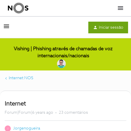
Menu
Iniciar sessão
Vishing | Phishing através de chamadas de voz
internacionais/nacionais
Internet NOS
Internet
Forum|Forum|6 years ago
23 comentários
Jorgenogueira
J