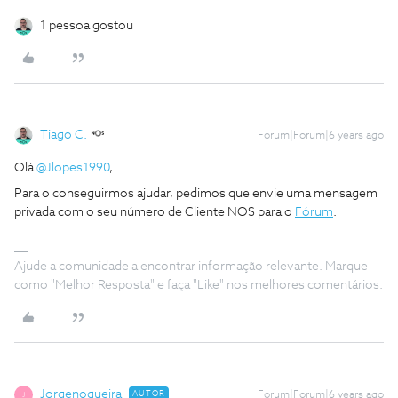
1 pessoa gostou
Tiago C.
Forum|Forum|6 years ago
Olá
@Jlopes1990
,
Para o conseguirmos ajudar, pedimos que envie uma mensagem
privada com o seu número de Cliente NOS para o
Fórum
.
Ajude a comunidade a encontrar informação relevante. Marque
como "Melhor Resposta" e faça "Like" nos melhores comentários.
Jorgenogueira
AUTOR
Forum|Forum|6 years ago
J