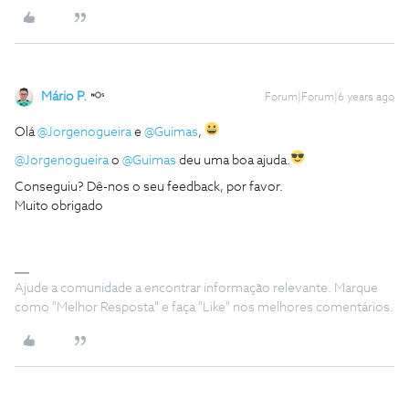
Mário P.
Forum|Forum|6 years ago
Olá
@Jorgenogueira
e
@Guimas
,
@Jorgenogueira
o
@Guimas
deu uma boa ajuda.
Conseguiu? Dê-nos o seu feedback, por favor.
Muito obrigado
Ajude a comunidade a encontrar informação relevante. Marque
como "Melhor Resposta" e faça "Like" nos melhores comentários.