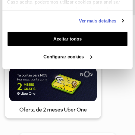
Caso aceite, poderemos utilizar cookies para analisar
informação estatística (cookies de analítica), adaptar
este serviço às suas preferências e apresentar-lhe
Ver mais detalhes
funcionalidades (cookies de personalização e
funcionalidade) e adaptar anúncios aos seus interesses
(cookies de publicidade personalizada). Pode gerir a
A poupança que COMBINA
Aceitar todos
utilização dos cookies clicando em "
Configurar
Cookies
".
Configurar cookies
Oferta de 2 meses Uber One