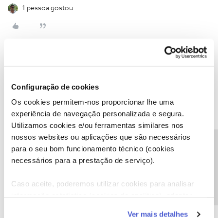
1 pessoa gostou
Armindo Mateus
Forum|Forum|7 months ago
Configuração de cookies
@Daniel Antunes
boa tarde
Os cookies permitem-nos proporcionar lhe uma
experiência de navegação personalizada e segura.
Já tentou fazer Reset da rede WiFi na Impressora.
Utilizamos cookies e/ou ferramentas similares nos
Reset network settings , procure no manual.
nossos websites ou aplicações que são necessários
Precisa de ajuda?
para o seu bom funcionamento técnico (cookies
Abraço
necessários para a prestação de serviço).
Caso aceite, poderemos utilizar cookies para analisar
informação estatística (cookies de analítica), adaptar
este serviço às suas preferências e apresentar-lhe
Ver mais detalhes