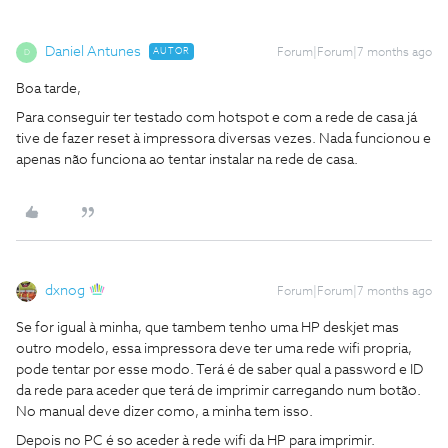
Daniel Antunes
AUTOR
Forum|Forum|7 months ago
D
Boa tarde,
Para conseguir ter testado com hotspot e com a rede de casa já
tive de fazer reset à impressora diversas vezes. Nada funcionou e
apenas não funciona ao tentar instalar na rede de casa.
dxnog
Forum|Forum|7 months ago
Se for igual à minha, que tambem tenho uma HP deskjet mas
outro modelo, essa impressora deve ter uma rede wifi propria,
pode tentar por esse modo. Terá é de saber qual a password e ID
da rede para aceder que terá de imprimir carregando num botão.
No manual deve dizer como, a minha tem isso.
Depois no PC é so aceder à rede wifi da HP para imprimir.