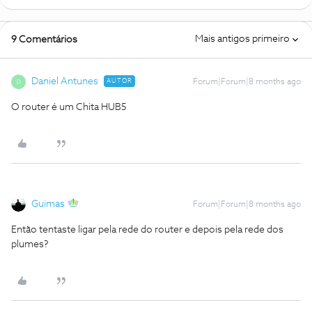
Mais antigos primeiro
9 Comentários
Daniel Antunes
AUTOR
Forum|Forum|8 months ago
D
O router é um Chita HUB5
Guimas
Forum|Forum|8 months ago
Então tentaste ligar pela rede do router e depois pela rede dos
plumes?