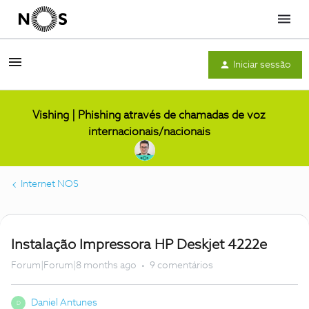
Menu
Iniciar sessão
Vishing | Phishing através de chamadas de voz
internacionais/nacionais
Internet NOS
Instalação Impressora HP Deskjet 4222e
Forum|Forum|8 months ago
9 comentários
Daniel Antunes
D