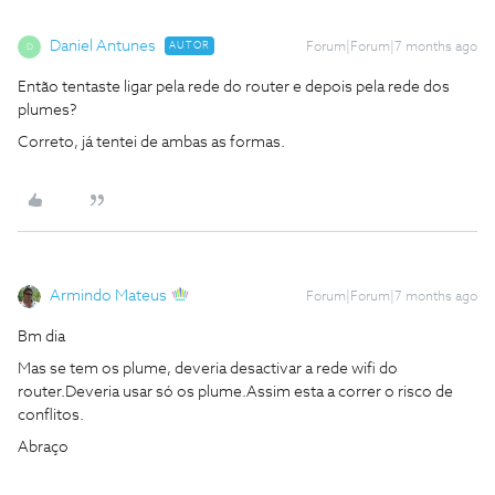
Daniel Antunes
AUTOR
Forum|Forum|7 months ago
D
Então tentaste ligar pela rede do router e depois pela rede dos
plumes?
Correto, já tentei de ambas as formas.
Armindo Mateus
Forum|Forum|7 months ago
Bm dia
Mas se tem os plume, deveria desactivar a rede wifi do
router.Deveria usar só os plume.Assim esta a correr o risco de
conflitos.
Abraço