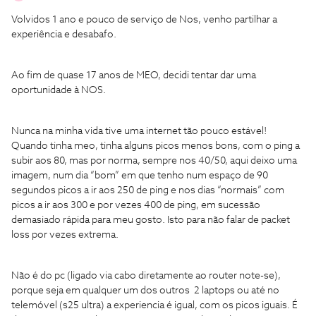
Volvidos 1 ano e pouco de serviço de Nos, venho partilhar a
experiência e desabafo.
Ao fim de quase 17 anos de MEO, decidi tentar dar uma
oportunidade à NOS.
Nunca na minha vida tive uma internet tão pouco estável!
Quando tinha meo, tinha alguns picos menos bons, com o ping a
subir aos 80, mas por norma, sempre nos 40/50, aqui deixo uma
imagem, num dia “bom” em que tenho num espaço de 90
segundos picos a ir aos 250 de ping e nos dias “normais” com
picos a ir aos 300 e por vezes 400 de ping, em sucessão
demasiado rápida para meu gosto. Isto para não falar de packet
loss por vezes extrema.
Não é do pc (ligado via cabo diretamente ao router note-se),
porque seja em qualquer um dos outros 2 laptops ou até no
telemóvel (s25 ultra) a experiencia é igual, com os picos iguais. É