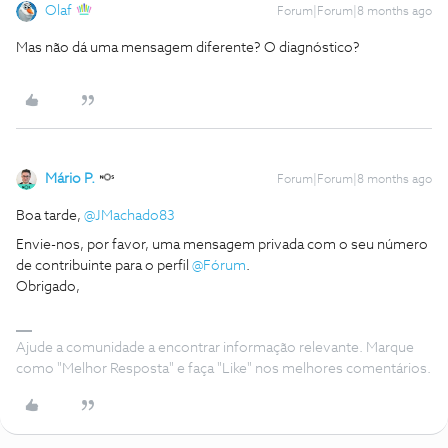
Olaf
Forum|Forum|8 months ago
Mas não dá uma mensagem diferente? O diagnóstico?
Mário P.
Forum|Forum|8 months ago
Boa tarde, ​
@JMachado83
Envie-nos, por favor, uma mensagem privada com o seu número
de contribuinte para o perfil ​
@Fórum
.
Obrigado,
Ajude a comunidade a encontrar informação relevante. Marque
como "Melhor Resposta" e faça "Like" nos melhores comentários.