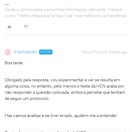
Ajude a comunidade a encontrar informação relevante. Marque
como "Melhor Resposta" e faça "Like" nos melhores comentários.
JMachado83
AUTOR
Forum|Forum|8 months ago
J
Boa tarde.
Obrigado pela resposta, vou experimentar e ver se resulta em
alguma coisa, no entanto, pelo menos o teste da NOS acaba por
não responder à questão colocada, embora percebe que tenham
de seguir um protocolo.
Mas vamos analisar e se tiver errado, ajudem-me a entender: