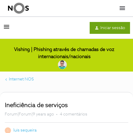
Menu
Iniciar sessão
Vishing | Phishing através de chamadas de voz
internacionais/nacionais
Internet NOS
Ineficiência de serviços
Forum|Forum|9 years ago
4 comentários
luis sequeira
L