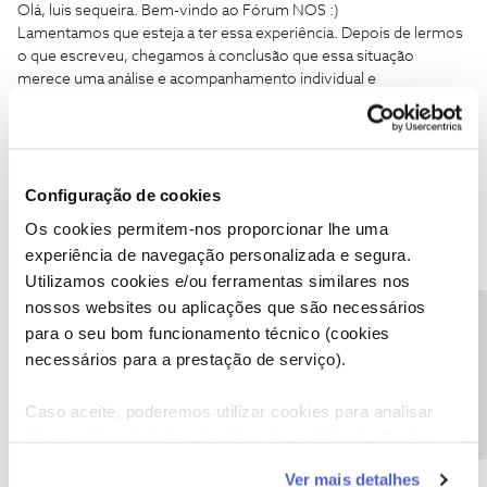
Olá, luis sequeira. Bem-vindo ao Fórum NOS :)
Lamentamos que esteja a ter essa experiência. Depois de lermos
o que escreveu, chegamos à conclusão que essa situação
merece uma análise e acompanhamento individual e
personalizado. Para isso, pedimos que nos ligue, por favor. Uma
equipa técnica vai diagnosticar a origem dessas instabilidades.
Veja
aqui
para onde ligar.
Configuração de cookies
Os cookies permitem-nos proporcionar lhe uma
Ajude a comunidade a encontrar informação relevante. Marque
como "Melhor Resposta" e faça "Like" nos melhores comentários.
experiência de navegação personalizada e segura.
Utilizamos cookies e/ou ferramentas similares nos
nossos websites ou aplicações que são necessários
Precisa de ajuda?
para o seu bom funcionamento técnico (cookies
necessários para a prestação de serviço).
RFG
Forum|Forum|9 years ago
R
Caso aceite, poderemos utilizar cookies para analisar
Lamento Sr. Tiago C, quem tem de me contactar é a NOS, eu já
informação estatística (cookies de analítica), adaptar
comuniquei vezes de mais, por carta com aviso de recepção. Em
este serviço às suas preferências e apresentar-lhe
Tribunal, lá estarei para defender os meus direitos.
Ver mais detalhes
O meu foco agora é alertar os possíveis clientes NOS para