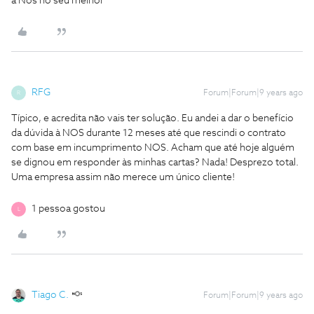
a Nos no seu melhor
RFG
Forum|Forum|9 years ago
R
Típico, e acredita não vais ter solução. Eu andei a dar o benefício
da dúvida à NOS durante 12 meses até que rescindi o contrato
com base em incumprimento NOS. Acham que até hoje alguém
se dignou em responder às minhas cartas? Nada! Desprezo total.
Uma empresa assim não merece um único cliente!
1 pessoa gostou
L
Tiago C.
Forum|Forum|9 years ago