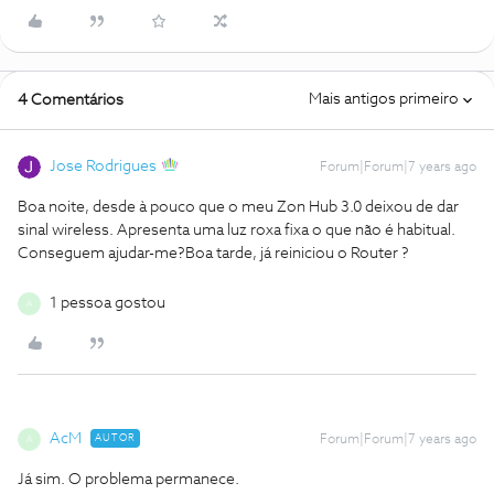
Mais antigos primeiro
4 Comentários
Jose Rodrigues
Forum|Forum|7 years ago
Boa noite, desde à pouco que o meu Zon Hub 3.0 deixou de dar
sinal wireless. Apresenta uma luz roxa fixa o que não é habitual.
Conseguem ajudar-me?
Boa tarde, já reiniciou o Router ?
1 pessoa gostou
A
AcM
AUTOR
Forum|Forum|7 years ago
A
Já sim. O problema permanece.