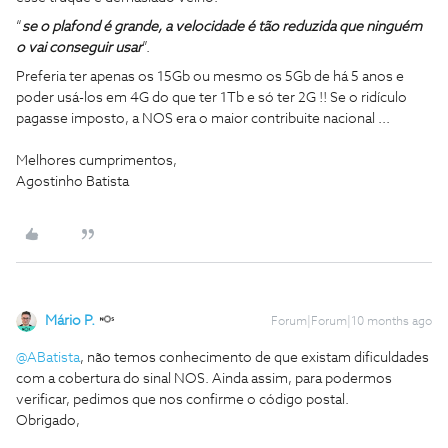
“
se o plafond é grande, a velocidade é tão reduzida que ninguém
o vai conseguir usar
”.
Preferia ter apenas os 15Gb ou mesmo os 5Gb de há 5 anos e
poder usá-los em 4G do que ter 1Tb e só ter 2G !! Se o ridículo
pagasse imposto, a NOS era o maior contribuite nacional ...
Melhores cumprimentos,
Agostinho Batista
Mário P.
Forum|Forum|10 months ago
@ABatista
, não temos conhecimento de que existam dificuldades
com a cobertura do sinal NOS. Ainda assim, para podermos
verificar, pedimos que nos confirme o código postal.
Obrigado,