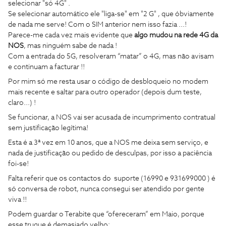
selecionar "só 4G" .
Se selecionar automático ele "liga-se" em "2 G" , que óbviamente
de nada me serve! Com o SIM anterior nem isso fazia ...!
Parece-me cada vez mais evidente que
algo mudou na rede 4G da
NOS
, mas ninguém sabe de nada !
Com a entrada do 5G, resolveram “matar” o 4G, mas não avisam
e continuam a facturar !!
Por mim só me resta usar o código de desbloqueio no modem
mais recente e saltar para outro operador (depois dum teste,
claro...) !
Se funcionar, a NOS vai ser acusada de incumprimento contratual
sem justificação legítima!
Esta é a 3ª vez em 10 anos, que a NOS me deixa sem serviço, e
nada de justificação ou pedido de desculpas, por isso a paciência
foi-se!
Falta referir que os contactos do suporte (16990 e 931699000 ) é
só conversa de robot, nunca consegui ser atendido por gente
viva !!
Podem guardar o Terabite que “ofereceram” em Maio, porque
esse truque é demasiado velho: