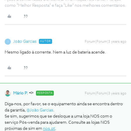
como "Melhor Resposta" e faça "Like" nos melhores comentários.
João Garcias
AUTOR
Forum|Forum|3 years ago
J
Mesmo ligado à corrente. Nem a luz de bateria acende.
Mário P.
RESPOSTA
Forum|Forum|3 years ago
Diga-nos, por favor, se o equipamento ainda se encontra dentro
da garantia,
@João Garcias
.
Se sim, sugerimos que se desloque a uma loja NOS com o
serviço Pós-venda para ajudarem. Consulte as lojas NOS
próximas de sim em
nos.pt
.