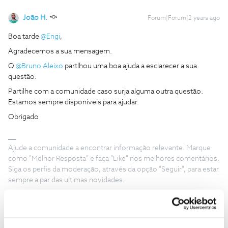
João H.
Forum|Forum|2 years ago
Boa tarde
@Engi
,
Agradecemos a sua mensagem.
O
@Bruno Aleixo
partlhou uma boa ajuda a esclarecer a sua
questão.
Partilhe com a comunidade caso surja alguma outra questão.
Estamos sempre disponíveis para ajudar.
Obrigado
Ajude a comunidade a encontrar informação relevante. Marque
como "Melhor Resposta" e faça "Like" nos melhores comentários.
Siga os perfis da moderação, através da opção "Seguir", para estar
sempre a par das ultimas novidades.