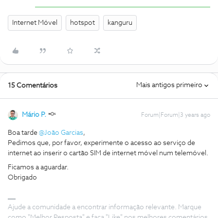
Internet Móvel
hotspot
kanguru
Mais antigos primeiro
15 Comentários
Mário P.
Forum|Forum|3 years ago
Boa tarde
@João Garcias
,
Pedimos que, por favor, experimente o acesso ao serviço de
internet ao inserir o cartão SIM de internet móvel num telemóvel.
Ficamos a aguardar.
Obrigado
Ajude a comunidade a encontrar informação relevante. Marque
como "Melhor Resposta" e faça "Like" nos melhores comentários.