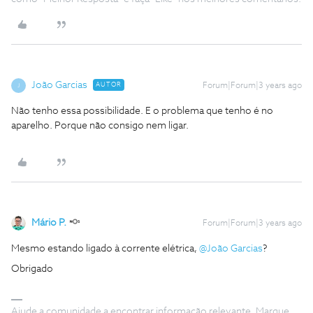
João Garcias
AUTOR
Forum|Forum|3 years ago
J
Não tenho essa possibilidade. E o problema que tenho é no
aparelho. Porque não consigo nem ligar.
Mário P.
Forum|Forum|3 years ago
Mesmo estando ligado à corrente elétrica,
@João Garcias
?
Obrigado
Ajude a comunidade a encontrar informação relevante. Marque