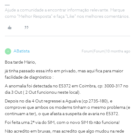
Ajude a comunidade a encontrar informação relevante. Marque
como "Melhor Resposta" e faça "Like" nos melhores comentários.
ABatista
Forum|Forum|10 months ago
A
Boa tarde Mário,
já tinha passado essa info em privado, mas aqui fica para maior
facilidade de diagnóstico :
A anomalia foi detectada no E5372 em Coimbra, cp: 3000-317 no
dia 3 Out ( 2 Out funcionou neste local).
Depois no dia 4 Out regressei a Agualva (cp 2735-180), e
comprovei que ambos os modems tinham o mesmo problema (e
continuam a ter), o que afasta a suspeita de avaria no E5372.
Foi feita uma 2ª via do SIM, com o novo SIM tb não funciona!
Não acredito em bruxas, mas acredito que algo mudou na rede