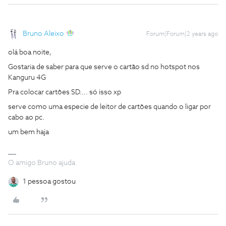
Bruno Aleixo
Forum|Forum|2 years ago
olá boa noite,
Gostaria de saber para que serve o cartão sd no hotspot nos
Kanguru 4G
Pra colocar cartões SD…. só isso xp
serve como uma especie de leitor de cartões quando o ligar por
cabo ao pc.
um bem haja
O amigo Bruno ajuda
1 pessoa gostou