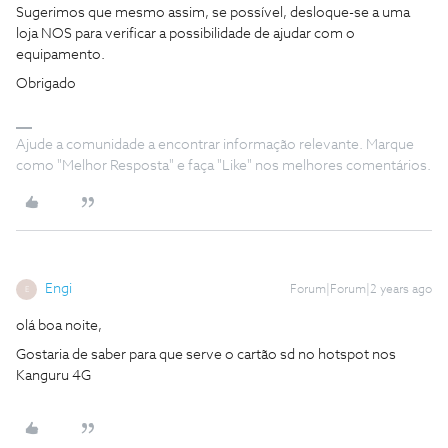
Sugerimos que mesmo assim, se possível, desloque-se a uma
loja NOS para verificar a possibilidade de ajudar com o
equipamento.
Obrigado
Ajude a comunidade a encontrar informação relevante. Marque
como "Melhor Resposta" e faça "Like" nos melhores comentários.
Engi
Forum|Forum|2 years ago
E
olá boa noite,
Gostaria de saber para que serve o cartão sd no hotspot nos
Kanguru 4G