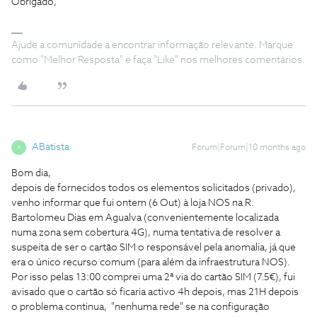
Obrigado,
Ajude a comunidade a encontrar informação relevante. Marque
como "Melhor Resposta" e faça "Like" nos melhores comentários.
ABatista
Forum|Forum|10 months ago
A
Bom dia,
depois de fornecidos todos os elementos solicitados (privado),
venho informar que fui ontem (6 Out) à loja NOS na R.
Bartolomeu Dias em Agualva (convenientemente localizada
numa zona sem cobertura 4G), numa tentativa de resolver a
suspeita de ser o cartão SIM o responsável pela anomalia, já que
era o único recurso comum (para além da infraestrutura NOS).
Por isso pelas 13:00 comprei uma 2ª via do cartão SIM (7.5€), fui
avisado que o cartão só ficaria activo 4h depois, mas 21H depois
o problema continua, "nenhuma rede" se na configuração