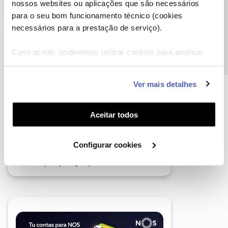
nossos websites ou aplicações que são necessários
Precisa de ajuda?
para o seu bom funcionamento técnico (cookies
necessários para a prestação de serviço).
Caso aceite, poderemos utilizar cookies para analisar
informação estatística (cookies de analítica), adaptar
este serviço às suas preferências e apresentar-lhe
Ver mais detalhes
funcionalidades (cookies de personalização e
funcionalidade) e adaptar anúncios aos seus interesses
(cookies de publicidade personalizada). Pode gerir a
Aceitar todos
utilização dos cookies clicando em "
Configurar
Cookies
".
Configurar cookies
A poupança que COMBINA