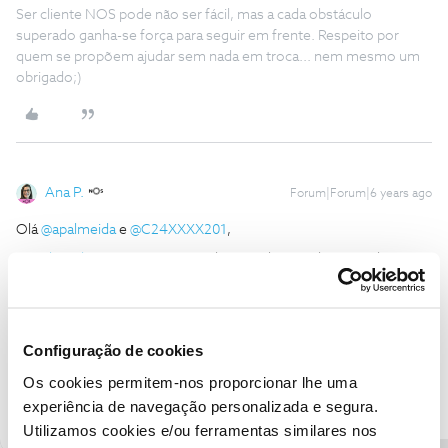
Ser cliente NOS pode não ser fácil, mas a cada obstáculo
superado ganha-se força para seguir em frente. Respeito por
quem se propõem ajudar sem nada em troca... nem mesmo um
obrigado;)
Ana P.
Forum|Forum|6 years ago
Olá
@apalmeida
e
@C24XXXX201
,
@apalmeida
, o
@C24XXXX201
deu uma boa ajuda! Consulte
este
tópico.
Obrigada
Configuração de cookies
Ajude a comunidade a encontrar informação relevante. Marque
Os cookies permitem-nos proporcionar lhe uma
como "Melhor Resposta" e faça "Like" nos melhores comentários.
experiência de navegação personalizada e segura.
Utilizamos cookies e/ou ferramentas similares nos