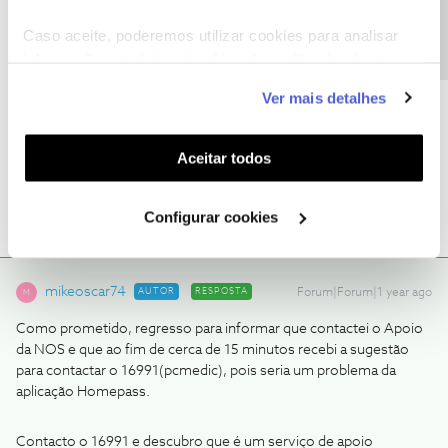
Precisa de ajuda?
Caso aceite, poderemos utilizar cookies para analisar
informação estatística (cookies de analítica), adaptar
este serviço às suas preferências e apresentar-lhe
mikeoscar74
AUTOR
Ver mais detalhes
Forum|Forum|1 year ago
M
funcionalidades (cookies de personalização e
funcionalidade) e adaptar anúncios aos seus interesses
@Guimas
obrigado pela informação. Vou entrar em contato com
o apoio e depois partilho aqui a solução encontrada.
(cookies de publicidade personalizada). Pode gerir a
Aceitar todos
utilização dos cookies clicando em "
Configurar
Cookies
".
Configurar cookies
mikeoscar74
AUTOR
RESPOSTA
Forum|Forum|1 year ago
M
Como prometido, regresso para informar que contactei o Apoio
da NOS e que ao fim de cerca de 15 minutos recebi a sugestão
para contactar o 16991(pcmedic), pois seria um problema da
aplicação Homepass.
Contacto o 16991 e descubro que é um serviço de apoio