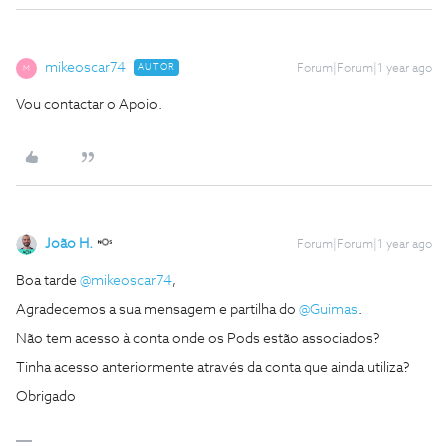
mikeoscar74
AUTOR
Forum|Forum|1 year ago
M
Vou contactar o Apoio.
João H.
Forum|Forum|1 year ago
Boa tarde
@mikeoscar74
,
Agradecemos a sua mensagem e partilha do
@Guimas
.
Não tem acesso à conta onde os Pods estão associados?
Tinha acesso anteriormente através da conta que ainda utiliza?
Obrigado