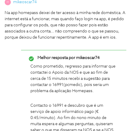
mikeoscar74
M
Na app homepass deixei de ter acesso à minha rede doméstica. A
internet está a funcionar, mas quando faço login na app, é pedido
para configurar os pods, que não posso fazer pois estão
associados a outra conta… não compreendo o que se passou,
porque deixou de funcionar repentinamente. A app é em ios.
Melhor resposta por
mikeoscar74
Como prometido, regresso para informar que
contactei o Apoio da NOS e que ao fim de
cerca de 15 minutos recebi a sugestão para
contactar o 16991(pcmedic), pois seria um
problema da aplicação Homepass.
Contacto o 16991 e descubro que é um
serviço de apoio informático pago (€
0.45/minuto). Ao fim do nono minuto de
muita espera e algumas perguntas, quiseram
saber o que me disseram na NOS e se a NOS