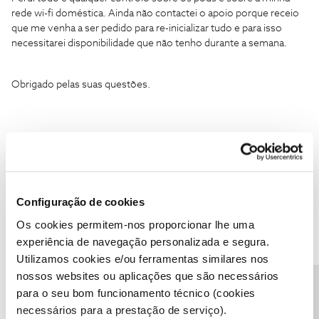
rede wi-fi doméstica. Ainda não contactei o apoio porque receio
que me venha a ser pedido para re-inicializar tudo e para isso
necessitarei disponibilidade que não tenho durante a semana.
Obrigado pelas suas questões.
Configuração de cookies
Guimas
Forum|Forum|1 year ago
Os cookies permitem-nos proporcionar lhe uma
O apoio faz logo no momento. Nem precisa de fazer nada do seu
experiência de navegação personalizada e segura.
lado, dado que os plumes caso estejam na conta correta ligam-se
Utilizamos cookies e/ou ferramentas similares nos
automaticamente
nossos websites ou aplicações que são necessários
para o seu bom funcionamento técnico (cookies
1 pessoa gostou
necessários para a prestação de serviço).