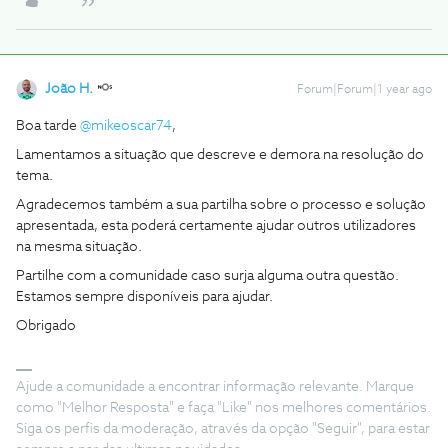
João H.
Forum|Forum|1 year ago
Boa tarde
@mikeoscar74
,
Lamentamos a situação que descreve e demora na resolução do
tema.
Agradecemos também a sua partilha sobre o processo e solução
apresentada, esta poderá certamente ajudar outros utilizadores
na mesma situação.
Partilhe com a comunidade caso surja alguma outra questão.
Estamos sempre disponíveis para ajudar.
Obrigado
Ajude a comunidade a encontrar informação relevante. Marque
como "Melhor Resposta" e faça "Like" nos melhores comentários.
Siga os perfis da moderação, através da opção "Seguir", para estar