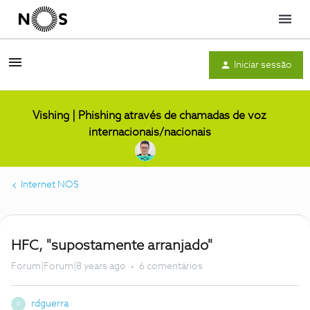
Menu
Iniciar sessão
Vishing | Phishing através de chamadas de voz
internacionais/nacionais
Internet NOS
HFC, "supostamente arranjado"
Forum|Forum|8 years ago
6 comentários
rdguerra
R