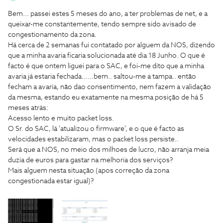
Bem... passei estes 5 meses do ano, a ter problemas de net, e a
queixar-me constantemente, tendo sempre sido avisado de
congestionamento da zona.
Há cerca de 2 semanas fui contatado por alguem da NOS, dizendo
que a minha avaria ficaria solucionada até dia 18 Junho. O que é
facto é que ontem liguei para o SAC, e foi-me dito que a minha
avaria já estaria fechada......bem.. saltou-me a tampa.. então
fecham a avaria, não dao consentimento, nem fazem a validação
da mesma, estando eu exatamente na mesma posição de há 5
meses atrás:
Acesso lento e muito packet loss.
O Sr. do SAC, lá 'atualizou o firmware', e o que é facto as
velocidades estabilizaram, mas o packet loss persiste..
Será que a NOS, no meio dos milhoes de lucro, não arranja meia
duzia de euros para gastar na melhoria dos serviços?
Mais alguem nesta situação (apos correção da zona
congestionada estar igual)?