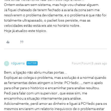
Ontem estavam sem sistema, mas hoje vou chatear alguem.
Já fiquei chateado de terem fechado a avaria da zona sem me
resolverem o problema devidamente, e o problema é que não foi
totalmente ultrapassado, o packet loss persiste, mas as
velocidades estão estáveis até no horário nobre.
Hoje já atualizo este tópico.
rdguerra
AUTOR
Forum|Forum|8 years ago
R
Bem, a ligação não abriu muitas portas...
Expliquei ao colega o problema, mas a solução é a normal quando
as ferramentas deles atingem o limite: PCMedic..., nem o apelo
para olhar para o histórico e encaminhar para analise resultou.
Pedi para falar com um supervisor , que esse sim, me
encaminhou a situação internamente para análise.
Adicionalmente, perdi amor ao dinheiro e liguei à PCMedic para os
mesmos enviarem um relatorio inequivoco de o problema estar