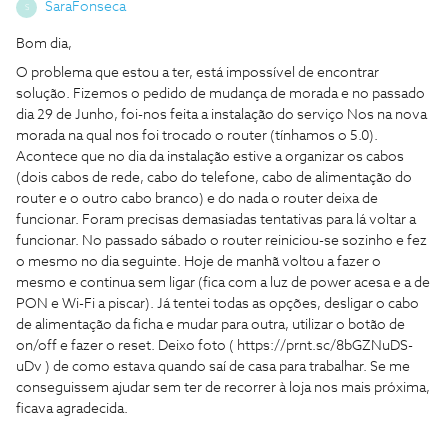
SaraFonseca
S
Bom dia,
O problema que estou a ter, está impossível de encontrar
solução. Fizemos o pedido de mudança de morada e no passado
dia 29 de Junho, foi-nos feita a instalação do serviço Nos na nova
morada na qual nos foi trocado o router (tínhamos o 5.0).
Acontece que no dia da instalação estive a organizar os cabos
(dois cabos de rede, cabo do telefone, cabo de alimentação do
router e o outro cabo branco) e do nada o router deixa de
funcionar. Foram precisas demasiadas tentativas para lá voltar a
funcionar. No passado sábado o router reiniciou-se sozinho e fez
o mesmo no dia seguinte. Hoje de manhã voltou a fazer o
mesmo e continua sem ligar (fica com a luz de power acesa e a de
PON e Wi-Fi a piscar). Já tentei todas as opções, desligar o cabo
de alimentação da ficha e mudar para outra, utilizar o botão de
on/off e fazer o reset. Deixo foto ( https://prnt.sc/8bGZNuDS-
uDv ) de como estava quando saí de casa para trabalhar. Se me
conseguissem ajudar sem ter de recorrer à loja nos mais próxima,
ficava agradecida.