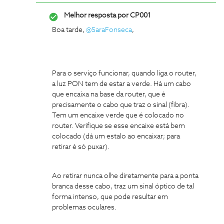
Melhor resposta por
CP001
Boa tarde,
@SaraFonseca
,
Para o serviço funcionar, quando liga o router,
a luz PON tem de estar a verde. Há um cabo
que encaixa na base da router, que é
precisamente o cabo que traz o sinal (fibra).
Tem um encaixe verde que é colocado no
router. Verifique se esse encaixe está bem
colocado (dá um estalo ao encaixar; para
retirar é só puxar).
Ao retirar nunca olhe diretamente para a ponta
branca desse cabo, traz um sinal óptico de tal
forma intenso, que pode resultar em
problemas oculares.