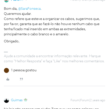
Forum|Forum|2 years ago
Bom dia,
@SaraFonseca
.
Queremos ajudar.
Como refere que esteve a organizar os cabos, sugerimos que,
por favor, garanta que ao fazê-lo não houve nenhum cabo que
tenha ficado mal inserido em ambas as extremidades,
principalmente o cabo branco e o amarelo.
Obrigado,
Ajude a comunidade a encontrar informação relevante. Marque
como "Melhor Resposta" e faça "Like" nos melhores comentários.
1 pessoa gostou
Guimas
Forum|Forum|2 years ago