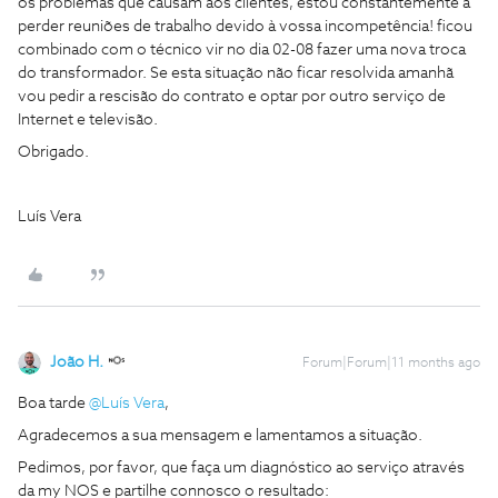
os problemas que causam aos clientes, estou constantemente a
perder reuniões de trabalho devido à vossa incompetência! ficou
combinado com o técnico vir no dia 02-08 fazer uma nova troca
do transformador. Se esta situação não ficar resolvida amanhã
vou pedir a rescisão do contrato e optar por outro serviço de
Internet e televisão.
Obrigado.
Luís Vera
João H.
Forum|Forum|11 months ago
Boa tarde ​
@Luís Vera
,
Agradecemos a sua mensagem e lamentamos a situação.
Pedimos, por favor, que faça um diagnóstico ao serviço através
da my NOS e partilhe connosco o resultado: