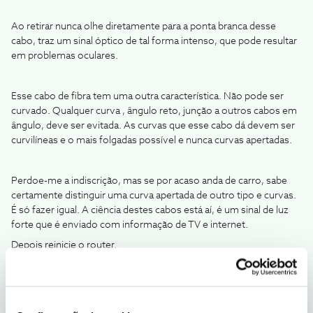
Ao retirar nunca olhe diretamente para a ponta branca desse
cabo, traz um sinal óptico de tal forma intenso, que pode resultar
em problemas oculares.
Esse cabo de fibra tem uma outra característica. Não pode ser
curvado. Qualquer curva , ângulo reto, junção a outros cabos em
ângulo, deve ser evitada. As curvas que esse cabo dá devem ser
curvilíneas e o mais folgadas possível e nunca curvas apertadas.
Perdoe-me a indiscrição, mas se por acaso anda de carro, sabe
certamente distinguir uma curva apertada de outro tipo e curvas.
É só fazer igual. A ciência destes cabos está aí, é um sinal de luz
forte que é enviado com informação de TV e internet.
Depois reinicie o router.
Se nada disto resultar, significa que, provavelmente, ao manipular
o cabo o pode ter partido ou torcido internamente, ficando assim