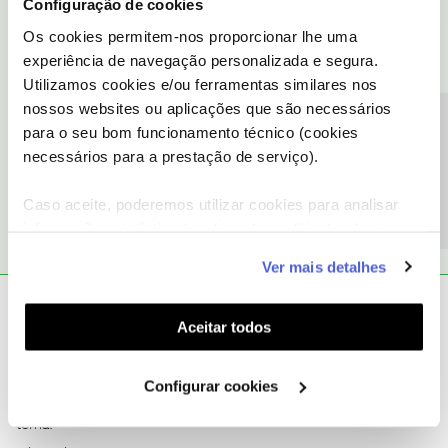
Configuração de cookies
comprometido – algo habitual – e terá de chamar os serviços
técnicos.
Os cookies permitem-nos proporcionar lhe uma
experiência de navegação personalizada e segura.
Utilizamos cookies e/ou ferramentas similares nos
nossos websites ou aplicações que são necessários
Ou pode não ser nenhum destes problemas e deve contactar
Precisa de ajuda?
para o seu bom funcionamento técnico (cookies
também os serviços técnicos nesse caso.
necessários para a prestação de serviço).
2 pessoas gostaram
S
Caso aceite, poderemos utilizar cookies para analisar
informação estatística (cookies de analítica), adaptar
este serviço às suas preferências e apresentar-lhe
Ver mais detalhes
funcionalidades (cookies de personalização e
funcionalidade) e adaptar anúncios aos seus interesses
João H.
Forum|Forum|2 years ago
(cookies de publicidade personalizada). Pode gerir a
Aceitar todos
Boa tarde,
utilização dos cookies clicando em "
Configurar
Cookies
".
Agradecemos a vossa partilha e ajuda
@Guimas
e
@CP001
. 🙂
Configurar cookies
@SaraFonseca
partilhe connosco o seu testemunho sobre este
tema.