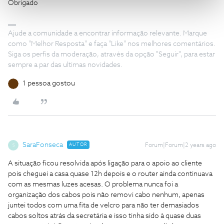
Obrigado
Ajude a comunidade a encontrar informação relevante. Marque
como "Melhor Resposta" e faça "Like" nos melhores comentários.
Siga os perfis da moderação, através da opção "Seguir", para estar
sempre a par das ultimas novidades.
1 pessoa gostou
SaraFonseca
AUTOR
Forum|Forum|2 years ago
S
A situação ficou resolvida após ligação para o apoio ao cliente
pois cheguei a casa quase 12h depois e o router ainda continuava
com as mesmas luzes acesas. O problema nunca foi a
organização dos cabos pois não removi cabo nenhum, apenas
juntei todos com uma fita de velcro para não ter demasiados
cabos soltos atrás da secretária e isso tinha sido à quase duas