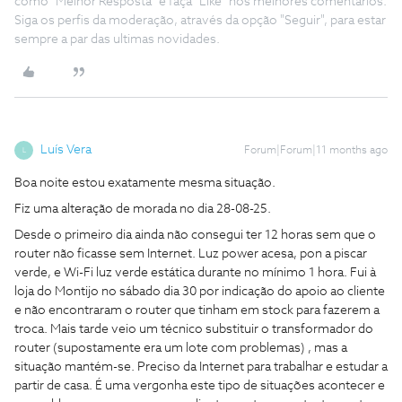
como "Melhor Resposta" e faça "Like" nos melhores comentários.
Siga os perfis da moderação, através da opção "Seguir", para estar
sempre a par das ultimas novidades.
Luís Vera
Forum|Forum|11 months ago
L
Boa noite estou exatamente mesma situação.
Fiz uma alteração de morada no dia 28-08-25.
Desde o primeiro dia ainda não consegui ter 12 horas sem que o
router não ficasse sem Internet. Luz power acesa, pon a piscar
verde, e Wi-Fi luz verde estática durante no mínimo 1 hora. Fui à
loja do Montijo no sábado dia 30 por indicação do apoio ao cliente
e não encontraram o router que tinham em stock para fazerem a
troca. Mais tarde veio um técnico substituir o transformador do
router (supostamente era um lote com problemas) , mas a
situação mantém-se. Preciso da Internet para trabalhar e estudar a
partir de casa. É uma vergonha este tipo de situações acontecer e