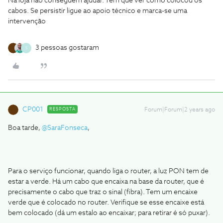
Na loja não conseguem ajudar. Tem que ver como colocou os
cabos. Se persistir ligue ao apoio técnico e marca-se uma
intervenção
3 pessoas gostaram
S
CP001
RESPOSTA
Forum|Forum|2 years ago
Boa tarde,
@SaraFonseca
,
Para o serviço funcionar, quando liga o router, a luz PON tem de
estar a verde. Há um cabo que encaixa na base da router, que é
precisamente o cabo que traz o sinal (fibra). Tem um encaixe
verde que é colocado no router. Verifique se esse encaixe está
bem colocado (dá um estalo ao encaixar; para retirar é só puxar).