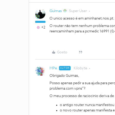
Guimas
Super User
O unico acesso é em aminhanet.nos.pt. 
O router não tem nenhum problema com v
+2
reencaminham para a pcmedic 16991 (0,
Gosto
MPe
Kilobyte
AUTOR
Obrigado Guimas,
Posso apenas pedir a sua ajuda para pe
problema com vpns”?
O meu processo de raciocinio deriva de
o antigo router nunca manifesto
o novo router apenas manifesta 