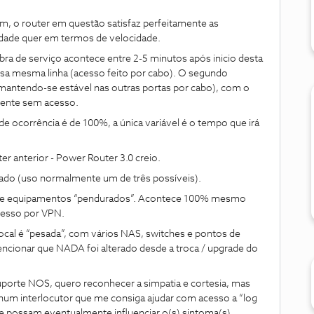
, o router em questão satisfaz perfeitamente as
idade quer em termos de velocidade.
ra de serviço acontece entre 2-5 minutos após inicio desta
ssa mesma linha (acesso feito por cabo). O segundo
(mantendo-se estável nas outras portas por cabo), com o
mente sem acesso.
de ocorrência é de 100%, a única variável é o tempo que irá
 anterior - Power Router 3.0 creio.
ado (uso normalmente um de três possíveis).
de equipamentos “pendurados”. Acontece 100% mesmo
cesso por VPN.
ocal é “pesada”, com vários NAS, switches e pontos de
cionar que NADA foi alterado desde a troca / upgrade do
uporte NOS, quero reconhecer a simpatia e cortesia, mas
hum interlocutor que me consiga ajudar com acesso a “log
ue possam eventualmente influenciar o(s) sintoma(s)