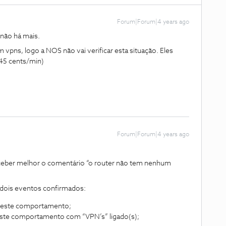
Forum|Forum|4 years ago
não há mais.
pns, logo a NOS não vai verificar esta situação. Eles
45 cents/min)
Forum|Forum|4 years ago
rceber melhor o comentário “o router não tem nenhum
 dois eventos confirmados:
u este comportamento;
este comportamento com “VPN’s” ligado(s);