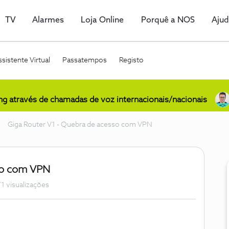
TV
Alarmes
Loja Online
Porquê a NOS
Aju
sistente Virtual
Passatempos
Registo
ing através de chamadas de voz internacionais/nacionais
Giga Router V1 - Quebra de acesso com VPN
so com VPN
1 visualizações