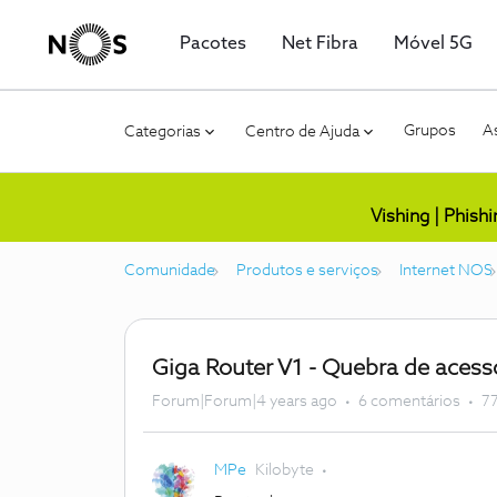
Pacotes
Net Fibra
Móvel 5G
Grupos
As
Categorias
Centro de Ajuda
Vishing | Phish
Comunidade
Produtos e serviços
Internet NOS
Giga Router V1 - Quebra de aces
Forum|Forum|4 years ago
6 comentários
77
MPe
Kilobyte