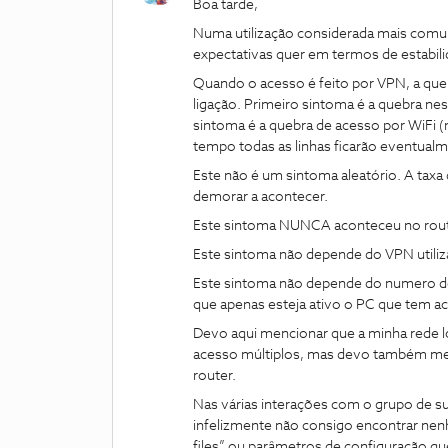
Boa tarde,
Numa utilização considerada mais comum
expectativas quer em termos de estabil
Quando o acesso é feito por VPN, a queb
ligação. Primeiro sintoma é a quebra ne
sintoma é a quebra de acesso por WiFi 
tempo todas as linhas ficarão eventual
Este não é um sintoma aleatório. A taxa 
demorar a acontecer.
Este sintoma NUNCA aconteceu no router
Este sintoma não depende do VPN utiliz
Este sintoma não depende do numero 
que apenas esteja ativo o PC que tem a
Devo aqui mencionar que a minha rede l
acesso múltiplos, mas devo também men
router.
Nas várias interações com o grupo de s
infelizmente não consigo encontrar nen
files” ou parâmetros de configuração q