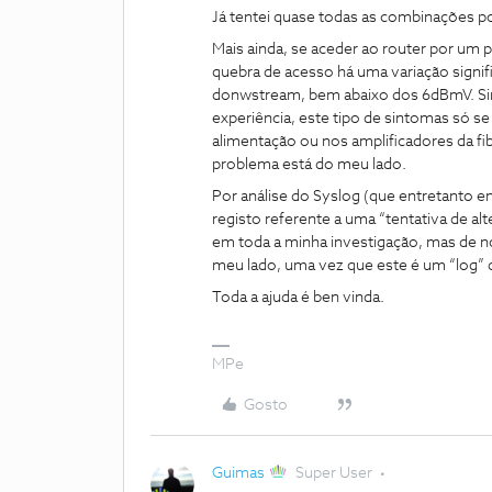
Já tentei quase todas as combinações p
Mais ainda, se aceder ao router por um p
quebra de acesso há uma variação signifi
donwstream, bem abaixo dos 6dBmV. Sin
experiência, este tipo de sintomas só 
alimentação ou nos amplificadores da fi
problema está do meu lado.
Por análise do Syslog (que entretanto 
registo referente a uma “tentativa de al
em toda a minha investigação, mas de n
meu lado, uma vez que este é um “log” 
Toda a ajuda é ben vinda.
MPe
Gosto
Guimas
Super User