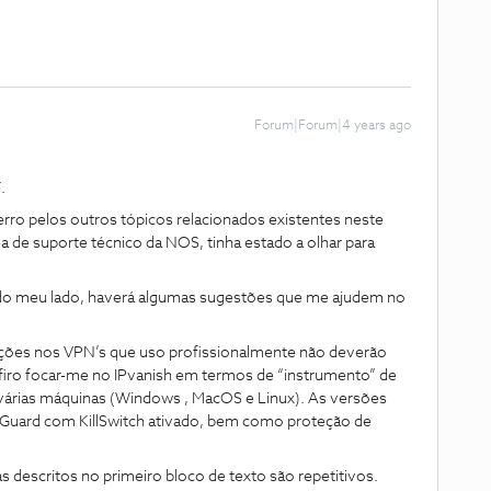
Forum|Forum|4 years ago
.
rro pelos outros tópicos relacionados existentes neste
de suporte técnico da NOS, tinha estado a olhar para
do meu lado, haverá algumas sugestões que me ajudem no
ações nos VPN’s que uso profissionalmente não deverão
efiro focar-me no IPvanish em termos de “instrumento” de
várias máquinas (Windows , MacOS e Linux). As versões
uard com KillSwitch ativado, bem como proteção de
descritos no primeiro bloco de texto são repetitivos.