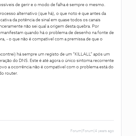
ossíveis de gerir e o modo de falha é sempre o mesmo.
rocesso alternativo (que há), o que noto é que antes da
cativa da potência de sinal em quase todos os canais
ceramente não sei qual a origem desta quebra. Por
se manifestam quando há o problema de desenho na fonte de
bra, - o que não é compatível com a premissa de que o
encontrei) há sempre um registo de um “KILLALL” após um
teração do DNS. Este é até agora o único sintoma recorrente
ovo a ocorrência não é compatível com o problema está do
do router.
Forum|Forum|4 years ago