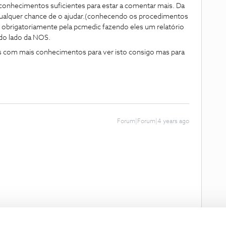
conhecimentos suficientes para estar a comentar mais. Da
qualquer chance de o ajudar.(conhecendo os procedimentos
ar obrigatoriamente pela pcmedic fazendo eles um relatório
do lado da NOS.
es com mais conhecimentos para ver isto consigo mas para
Forum|Forum|4 years ago