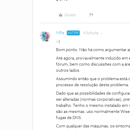
Gosto
MPe
Kilobyte
AUTOR
:-)
Bom ponto. Não há como argumentar aí
Até agora, provavelmente induzido em e
fórum, bem como discussões com a área 
outros lados.
Assumindo então que o problema está 
processo de resolução deste problema.
Dado que as possibilidades de configur
ser alteradas (normas corporativas), pr
trabalho. Tenho o mesmo instalado em 
são as mesmas. uso normalmente WiseG
fugas de DNS.
Com qualquer das máquinas, os sintomas 