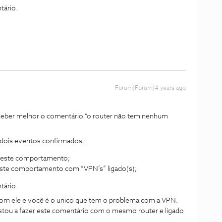
tário.
Forum|Forum|4 years ago
rceber melhor o comentário “o router não tem nenhum
 dois eventos confirmados:
u este comportamento;
este comportamento com “VPN’s” ligado(s);
tário.
com ele e você é o unico que tem o problema com a VPN.
estou a fazer este comentário com o mesmo router e ligado