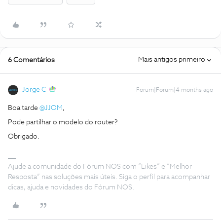
Mais antigos primeiro
6 Comentários
Jorge C
Forum|Forum|4 months ago
Boa tarde ​
@JJOM
,
Pode partilhar o modelo do router?
Obrigado.
Ajude a comunidade do Fórum NOS com “Likes” e “Melhor
Resposta” nas soluções mais úteis. Siga o perfil para acompanhar
dicas, ajuda e novidades do Fórum NOS.