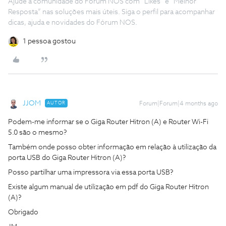
Ajude a comunidade do Fórum NOS com “Likes” e “Melhor
Resposta” nas soluções mais úteis. Siga o perfil para acompanhar
dicas, ajuda e novidades do Fórum NOS.
1 pessoa gostou
JJOM
AUTOR
Forum|Forum|4 months ago
Podem-me informar se o Giga Router Hitron (A) e Router Wi-Fi
5.0 são o mesmo?
Também onde posso obter informação em relação à utilização da
porta USB do Giga Router Hitron (A)?
Posso partilhar uma impressora via essa porta USB?
Existe algum manual de utilização em pdf do Giga Router Hitron
(A)?
Obrigado