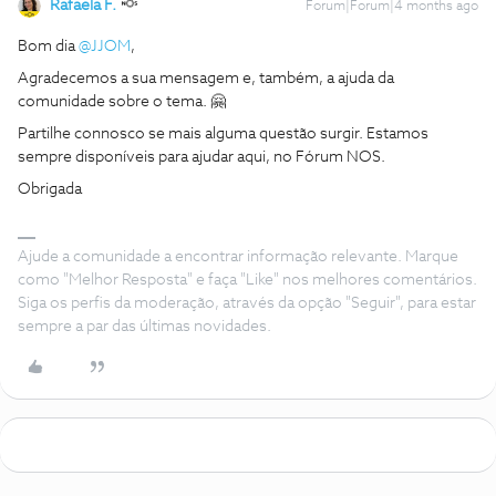
Rafaela F.
Forum|Forum|4 months ago
Bom dia ​
@JJOM
,
Agradecemos a sua mensagem e, também, a ajuda da
comunidade sobre o tema. 🤗
Partilhe connosco se mais alguma questão surgir. Estamos
sempre disponíveis para ajudar aqui, no Fórum NOS.
Obrigada
Ajude a comunidade a encontrar informação relevante. Marque
como "Melhor Resposta" e faça "Like" nos melhores comentários.
Siga os perfis da moderação, através da opção "Seguir", para estar
sempre a par das últimas novidades.