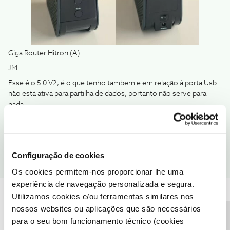
Giga Router Hitron (A)
JM
Esse é o 5.0 V2, é o que tenho tambem e em relação à porta Usb
não está ativa para partilha de dados, portanto não serve para
nada.
1 pessoa gostou
Configuração de cookies
Os cookies permitem-nos proporcionar lhe uma
experiência de navegação personalizada e segura.
Utilizamos cookies e/ou ferramentas similares nos
Jorge C
Forum|Forum|4 months ago
nossos websites ou aplicações que são necessários
Podem-me informar se o Giga Router Hitron (A) e Router Wi-Fi
para o seu bom funcionamento técnico (cookies
5.0 são o mesmo?