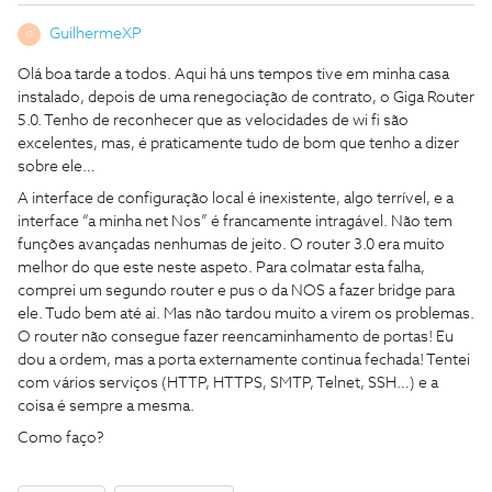
GuilhermeXP
G
Olá boa tarde a todos. Aqui há uns tempos tive em minha casa
instalado, depois de uma renegociação de contrato, o Giga Router
5.0. Tenho de reconhecer que as velocidades de wi fi são
excelentes, mas, é praticamente tudo de bom que tenho a dizer
sobre ele…
A interface de configuração local é inexistente, algo terrível, e a
interface “a minha net Nos” é francamente intragável. Não tem
funções avançadas nenhumas de jeito. O router 3.0 era muito
melhor do que este neste aspeto. Para colmatar esta falha,
comprei um segundo router e pus o da NOS a fazer bridge para
ele. Tudo bem até ai. Mas não tardou muito a virem os problemas.
O router não consegue fazer reencaminhamento de portas! Eu
dou a ordem, mas a porta externamente continua fechada! Tentei
com vários serviços (HTTP, HTTPS, SMTP, Telnet, SSH…) e a
coisa é sempre a mesma.
Como faço?