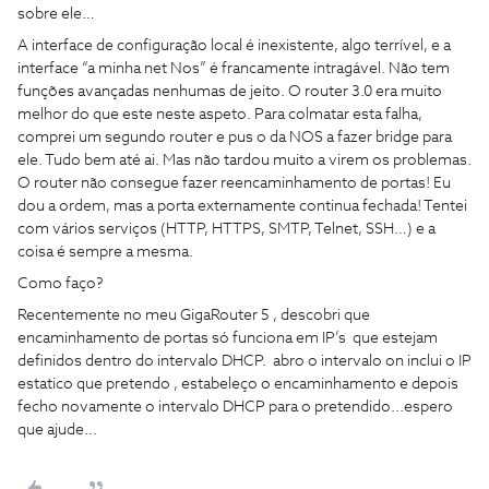
sobre ele…
A interface de configuração local é inexistente, algo terrível, e a
interface “a minha net Nos” é francamente intragável. Não tem
funções avançadas nenhumas de jeito. O router 3.0 era muito
melhor do que este neste aspeto. Para colmatar esta falha,
comprei um segundo router e pus o da NOS a fazer bridge para
ele. Tudo bem até ai. Mas não tardou muito a virem os problemas.
O router não consegue fazer reencaminhamento de portas! Eu
dou a ordem, mas a porta externamente continua fechada! Tentei
com vários serviços (HTTP, HTTPS, SMTP, Telnet, SSH…) e a
coisa é sempre a mesma.
Como faço?
Recentemente no meu GigaRouter 5 , descobri que
encaminhamento de portas só funciona em IP’s que estejam
definidos dentro do intervalo DHCP. abro o intervalo on inclui o IP
estatico que pretendo , estabeleço o encaminhamento e depois
fecho novamente o intervalo DHCP para o pretendido...espero
que ajude...