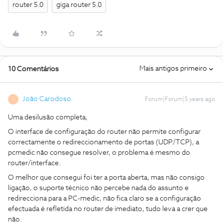
router 5.0
giga router 5.0
Mais antigos primeiro
10 Comentários
João Carodoso
Forum|Forum|5 years ago
J
Uma desilusão completa,
O interface de configuração do router não permite configurar
correctamente o redireccionamento de portas (UDP/TCP), a
pcmedic não consegue resolver, o problema é mesmo do
router/interface.
O melhor que consegui foi ter a porta aberta, mas não consigo
ligação, o suporte técnico não percebe nada do assunto e
redirecciona para a PC-medic, não fica claro se a configuração
efectuada é refletida no router de imediato, tudo leva a crer que
não.