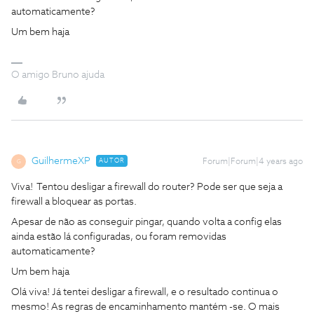
automaticamente?
Um bem haja
O amigo Bruno ajuda
GuilhermeXP
AUTOR
Forum|Forum|4 years ago
G
Viva! Tentou desligar a firewall do router? Pode ser que seja a
firewall a bloquear as portas.
Apesar de não as conseguir pingar, quando volta a config elas
ainda estão lá configuradas, ou foram removidas
automaticamente?
Um bem haja
Olá viva! Já tentei desligar a firewall, e o resultado continua o
mesmo! As regras de encaminhamento mantém -se. O mais