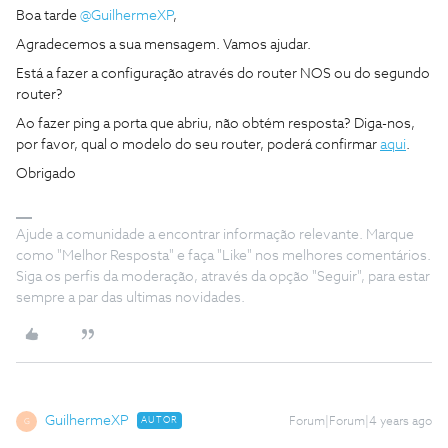
Boa tarde
@GuilhermeXP
,
Agradecemos a sua mensagem. Vamos ajudar.
Está a fazer a configuração através do router NOS ou do segundo
router?
Ao fazer ping a porta que abriu, não obtém resposta? Diga-nos,
por favor, qual o modelo do seu router, poderá confirmar
aqui
.
Obrigado
Ajude a comunidade a encontrar informação relevante. Marque
como "Melhor Resposta" e faça "Like" nos melhores comentários.
Siga os perfis da moderação, através da opção "Seguir", para estar
sempre a par das ultimas novidades.
GuilhermeXP
AUTOR
Forum|Forum|4 years ago
G