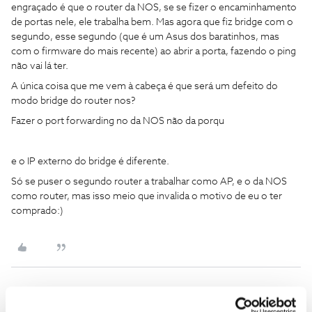
engraçado é que o router da NOS, se se fizer o encaminhamento
de portas nele, ele trabalha bem. Mas agora que fiz bridge com o
segundo, esse segundo (que é um Asus dos baratinhos, mas
com o firmware do mais recente) ao abrir a porta, fazendo o ping
não vai lá ter.
A única coisa que me vem à cabeça é que será um defeito do
modo bridge do router nos?
Fazer o port forwarding no da NOS não da porqu
e o IP externo do bridge é diferente.
Só se puser o segundo router a trabalhar como AP, e o da NOS
como router, mas isso meio que invalida o motivo de eu o ter
comprado:)
GuilhermeXP
AUTOR
Forum|Forum|4 years ago
G