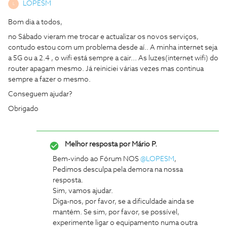
LOPESM
L
Bom dia a todos,
no Sábado vieram me trocar e actualizar os novos serviços,
contudo estou com um problema desde aí.. A minha internet seja
a 5G ou a 2.4 , o wifi está sempre a cair... As luzes(internet wifi) do
router apagam mesmo. Já reiniciei várias vezes mas continua
sempre a fazer o mesmo.
Conseguem ajudar?
Obrigado
Melhor resposta por
Mário P.
Bem-vindo ao Fórum NOS
@LOPESM
,
Pedimos desculpa pela demora na nossa
resposta.
Sim, vamos ajudar.
Diga-nos, por favor, se a dificuldade ainda se
mantém. Se sim, por favor, se possível,
experimente ligar o equipamento numa outra