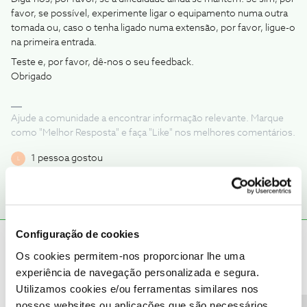
favor, se possível, experimente ligar o equipamento numa outra
tomada ou, caso o tenha ligado numa extensão, por favor, ligue-o
na primeira entrada.
Teste e, por favor, dê-nos o seu feedback.
Obrigado
Ajude a comunidade a encontrar informação relevante. Marque
como "Melhor Resposta" e faça "Like" nos melhores comentários.
1 pessoa gostou
L
Configuração de cookies
LOPESM
AUTOR
Forum|Forum|4 years ago
L
Os cookies permitem-nos proporcionar lhe uma
Olá boa noite,
experiência de navegação personalizada e segura.
Utilizamos cookies e/ou ferramentas similares nos
o problema que eu tinha, foi mesmo o router avariado. Esteve cá
o técnico e trocou o aparelho. Obrigado pela dica de qualquer
nossos websites ou aplicações que são necessários