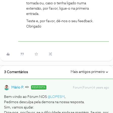
tomada ou, caso o tenha ligado numa
extensão, por favor, ligue-o na primeira
entrada.
Teste e, por favor, dê-nos o seu feedback.
Obrigado
Mais antigos primeiro
3 Comentários
Mário P.
RESPOSTA
Forum|Forum|4 years ago
Bem-vindo ao Fórum NOS
@LOPESM
,
Pedimos desculpa pela demora na nossa resposta.
Sim, vamos ajudar.
Diga-nos, por favor, se a dificuldade ainda se mantém. Se sim, por