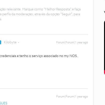
ação relevante. Marque como "Melhor Resposta" e faça
s perfis da moderação, através da opção "Seguir", para
s.
Kilobyte
R
Forum|Forum|1 year ago
credenciais e tenho o serviço associado no my NOS.
Forum|Forum|1 year ago
GUES