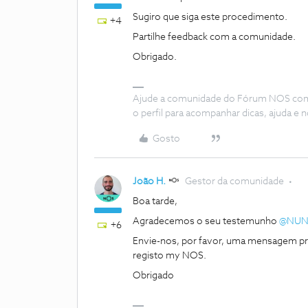
Sugiro que siga este procedimento.
+4
Partilhe feedback com a comunidade.
Obrigado.
Ajude a comunidade do Fórum NOS com “
o perfil para acompanhar dicas, ajuda 
Gosto
João H.
Gestor da comunidade
Boa tarde,
Agradecemos o seu testemunho ​
@NUNO
+6
Envie-nos, por favor, uma mensagem priva
registo my NOS.
Obrigado