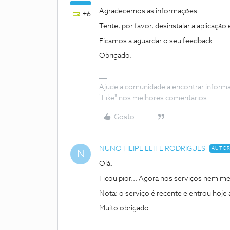
Agradecemos as informações.
+6
Tente, por favor, desinstalar a aplicação e
Ficamos a aguardar o seu feedback.
Obrigado.
Ajude a comunidade a encontrar inform
"Like" nos melhores comentários.
Gosto
NUNO FILIPE LEITE RODRIGUES
AUTO
N
Olá.
Ficou pior... Agora nos serviços nem m
Nota: o serviço é recente e entrou hoje
Muito obrigado.