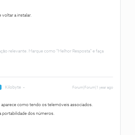
 voltar a instalar.
ação relevante. Marque como "Melhor Resposta" e faça
Kilobyte
R
Forum|Forum|1 year ago
e aparece como tendo os telemóveis associados.
 a portabilidade dos números.