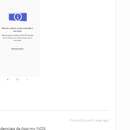
Forum|Forum|1 year ago
edenciais da App my NOS.