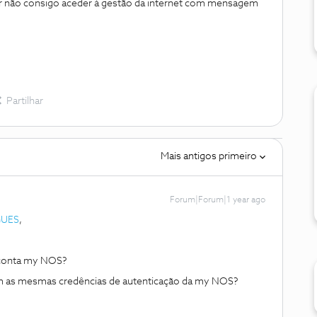
ter não consigo aceder à gestão da internet com mensagem
Partilhar
Mais antigos primeiro
Forum|Forum|1 year ago
GUES
,
a conta my NOS?
com as mesmas credências de autenticação da my NOS?