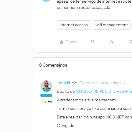
apesar de ter serviço de internet e rou
de nenhum router associado.
Internet access
wifi management
Gosto
8 Comentários
João H.
Gestor da comunidade
Boa tarde ​
@NUNO FILIPE LEITE RODRI
Agradecemos a sua mensagem.
+6
Tem o seu serviço fixo associado à su
Está a realizar login na app NOS NET 
Obrigado