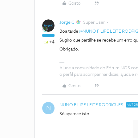
Gosto
Jorge C
Super User
Boa tarde ​
@NUNO FILIPE LEITE RODRI
Sugiro que partilhe se recebe um erro q
+4
Obrigado.
Ajude a comunidade do Fórum NOS com “
o perfil para acompanhar dicas, ajuda 
Gosto
NUNO FILIPE LEITE RODRIGUES
AUTO
N
Só aparece isto: