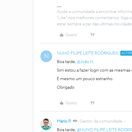
Ajude a comunidade a encontrar inform
"Like" nos melhores comentários. Siga o
estar sempre a par das ultimas novidade
Gosto
NUNO FILIPE LEITE RODRIGUES
AUTO
N
Boa tarde, ​
@João H.
Sim estou a fazer login com as mesmas 
É mesmo um pouco estranho.
Obrigado
Gosto
Mário P.
Gestor da comunidade
Boa tarde, ​
@NUNO FILIPE LEITE RODRI