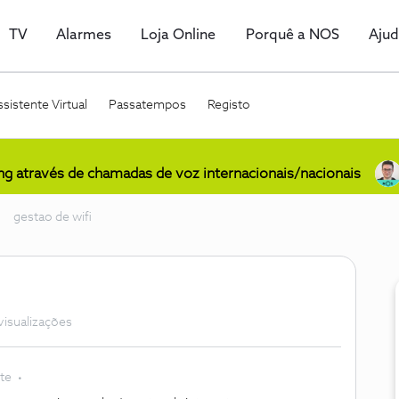
TV
Alarmes
Loja Online
Porquê a NOS
Aju
sistente Virtual
Passatempos
Registo
ing através de chamadas de voz internacionais/nacionais
gestao de wifi
visualizações
te