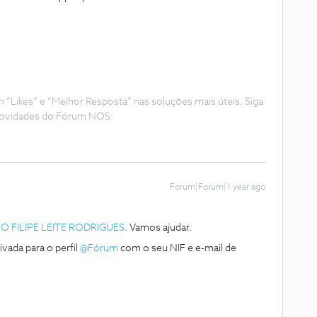
Likes” e “Melhor Resposta” nas soluções mais úteis. Siga
e novidades do Fórum NOS.
Forum|Forum|1 year ago
 FILIPE LEITE RODRIGUES
. Vamos ajudar.
da para o perfil ​
@Fórum
com o seu NIF e e-mail de