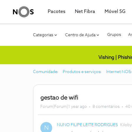
Pacotes
Net Fibra
Móvel 5G
Grupos
As
Categorias
Centro de Ajuda
Vishing | Phish
Comunidade
Produtos e serviços
Internet NOS
gestao de wifi
Forum|Forum|1 year ago
8 comentários
40 
NUNO FILIPE LEITE RODRIGUES
Kiloby
N