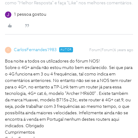
como "Melhor Resposta" e faça "Like" nos melhores comentários.
1 pessoa gostou
CarlosFernandes1983
AUTOR
Forum|Forum|6 years ago
C
Boa noite a todos os utilizadores do fórum NOS!
Sobre o 4G+ ainda não estou muito bem esclarecido. Sei que para
o 4G funciona em 3 ou 4 frequências, tal como indica em
comentários anteriores. No entanto não sei se a NOS tem router
para o 4G+, no entanto a TP-Link tem um router já para essa
tecnologia, 4G+ cat.6, modelo "Archer MR600" . Existe também
da marca Huawei, modelo B715s-23c, este router é 4G+ cat.9, ou
seja, pode trabalhar com 3 frequências ao mesmo tempo, o que
possibilita ainda maiores velocidades. Infelizmente ainda não se
encontra á venda em Portugal nenhum destes routers aqui
indicados. Obrigado
Cumprimentos