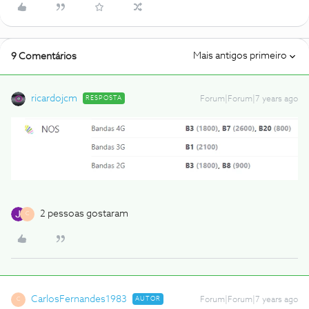
Mais antigos primeiro
9 Comentários
ricardojcm
RESPOSTA
Forum|Forum|7 years ago
2 pessoas gostaram
C
CarlosFernandes1983
AUTOR
Forum|Forum|7 years ago
C