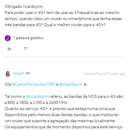
Obrigado ricardojcm,
Para poder usar o 4G+ tem de usar as 3 frequências ao mesmo
tempo, usando claro um router ou smartphone que tenha essas
três bandas para 4G? Qual o melhor router para o 4G+?
1 pessoa gostou
Ana P.
Forum|Forum|7 years ago
Olá
@CarlosFernandes1983
e
@ricardojcm
☺️,
Tal como o
@ricardojcm
referiu, as bandas da NOS para o 4G são:
a 800, a 1800, a 2100 e a 2600 MHz.
Quanto ao serviço 4G+, é preciso que esteja numa zona que
disponibilize pelo menos duas destas bandas, o que implica ter
um router que suporte a agregação das mesmas localmente.
Os equipamentos que de momento dispomos para este serviço