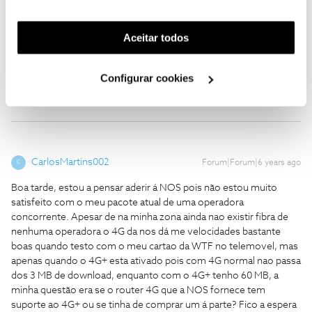
funcionalidades (cookies de personalização e
mas preciso de saber a máxima informação para não comprar o
router errado. Os routers da Nos são preparados para o 4G+?
funcionalidade) e adaptar anúncios aos seus interesses
Quantas bandas utilizam simultaneamente? Aguardo resposta.
(cookies de publicidade personalizada). Pode gerir a
Aceitar todos
Obrigado
utilização dos cookies clicando em "
Configurar
Cookies
".
1 pessoa gostou
Configurar cookies
CarlosMartins002
Forum|Forum|6 years ago
C
Boa tarde, estou a pensar aderir á NOS pois não estou muito
satisfeito com o meu pacote atual de uma operadora
concorrente. Apesar de na minha zona ainda nao existir fibra de
nenhuma operadora o 4G da nos dá me velocidades bastante
boas quando testo com o meu cartao da WTF no telemovel, mas
apenas quando o 4G+ esta ativado pois com 4G normal nao passa
dos 3 MB de download, enquanto com o 4G+ tenho 60 MB, a
minha questão era se o router 4G que a NOS fornece tem
suporte ao 4G+ ou se tinha de comprar um á parte? Fico a espera