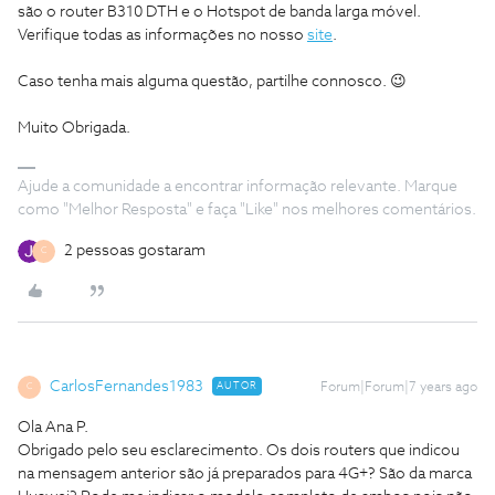
são o router B310 DTH e o Hotspot de banda larga móvel.
Verifique todas as informações no nosso
site
.
Caso tenha mais alguma questão, partilhe connosco. 😉
Muito Obrigada.
Ajude a comunidade a encontrar informação relevante. Marque
como "Melhor Resposta" e faça "Like" nos melhores comentários.
2 pessoas gostaram
C
CarlosFernandes1983
AUTOR
Forum|Forum|7 years ago
C
Ola Ana P.
Obrigado pelo seu esclarecimento. Os dois routers que indicou
na mensagem anterior são já preparados para 4G+? São da marca