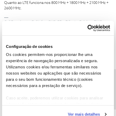
Quanto ao LTE funciona nos 800 MHz + 1800 MHz + 2100 MHz +
2600 MHz.
Cell Broadcast :: Cell Info :: SMS-CB :: Difusão Celular :: PWS
Public Warning System -
https://smscellbroadcast.wordpress.com
2 pessoas gostaram
C
Configuração de cookies
Os cookies permitem-nos proporcionar lhe uma
experiência de navegação personalizada e segura.
Utilizamos cookies e/ou ferramentas similares nos
nossos websites ou aplicações que são necessários
CarlosFernandes1983
AUTOR
Forum|Forum|7 years ago
C
Precisa de ajuda?
para o seu bom funcionamento técnico (cookies
Obrigado AKRYL,
necessários para a prestação de serviço).
E quanto ao 4G+ quantas e quais as frequências que tenho de usar
ao mesmo tempo? Tenho de usar as 4 frequências do 4G? Se eu
Caso aceite, poderemos utilizar cookies para analisar
tiver um router que permita usar as 4 bandas simultaneamente
informação estatística (cookies de analítica), adaptar
significa que consigo usar o 4G+ ao máximo?
este serviço às suas preferências e apresentar-lhe
Peço desculpa em fazer muitas perguntas sobre este assunto
Ver mais detalhes