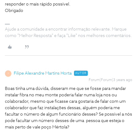
responder o mais rápido possível.
Obrigado
Ajude a comunidade a encontrar informação relevante. Marque
como "Melhor Resposta" e faça "Like" nos melhores comentários.
Filipe Alexandre Martins Horta
AUTOR
F
Forum|Forum|3 years ago
Boas tinha uma dúvida, disseram me que se fosse para mandar
instalar fibra no meu monte poderia falar numa loja nos ou
colaborador, mesmo que ficasse cara gostaria de falar com um
colaborador que faz instalações dessas, alguém poderia me
facultar o número de algum funcionário desses? Se possível a nós
pode facultar um número desses de uma pessoa que esteja o
mais perto de vale poço Mértola?