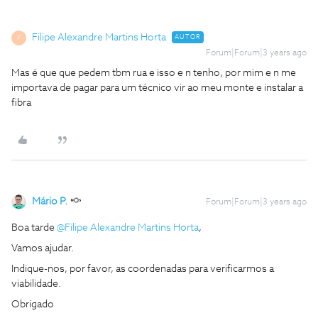
Filipe Alexandre Martins Horta
AUTOR
F
Forum|Forum|3 years ago
Mas é que que pedem tbm rua e isso e n tenho, por mim e n me
importava de pagar para um técnico vir ao meu monte e instalar a
fibra
Mário P.
Forum|Forum|3 years ago
Boa tarde
@Filipe Alexandre Martins Horta
,
Vamos ajudar.
Indique-nos, por favor, as coordenadas para verificarmos a
viabilidade.
Obrigado