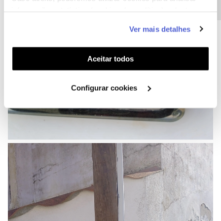
informação estatística (cookies de analítica), adaptar
este serviço às suas preferências e apresentar-lhe
Ver mais detalhes
funcionalidades (cookies de personalização e
funcionalidade) e adaptar anúncios aos seus interesses
(cookies de publicidade personalizada). Pode gerir a
Aceitar todos
utilização dos cookies clicando em "
Configurar
Cookies
".
Configurar cookies