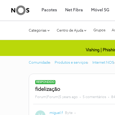
Pacotes
Net Fibra
Móvel 5G
Grupos
As
Categorias
Centro de Ajuda
Vishing | Phish
Comunidade
Produtos e serviços
Internet NOS
RESPONDIDO
fidelização
Forum|Forum|5 years ago
5 comentários
84
miguel.f
Byte