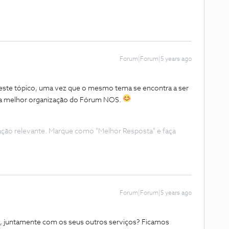
Forum|Forum|5 years ago
ste tópico, uma vez que o mesmo tema se encontra a ser
a melhor organização do Fórum NOS.
ação relevante. Marque como "Melhor Resposta" e faça
Forum|Forum|5 years ago
ado, juntamente com os seus outros serviços? Ficamos