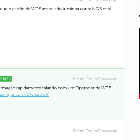
Forum|Forum|5 years ago
é que o cartão da WTF associado à minha conta NOS está
SPOSTA
Forum|Forum|5 years ago
formação rapidamente falando com um Operador da WTF
ssenger.com/t/wearewtf
Forum|Forum|5 years ago