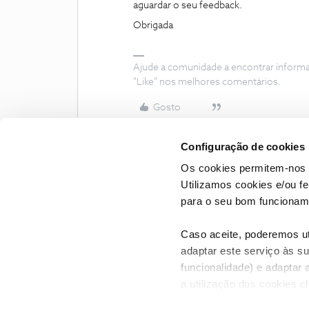
aguardar o seu feedback.
Obrigada
Ajude a comunidade a encontrar inform
"Like" nos melhores comentários.
Gosto
Configuração de cookies
Os cookies permitem-nos 
Utilizamos cookies e/ou f
para o seu bom funcioname
Caso aceite, poderemos uti
adaptar este serviço às su
funcionalidade) e adaptar 
a utilização dos cookies c
CONTACTOS
POLÍTICA DE P