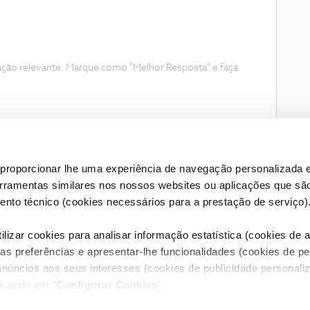
ação relevante. Marque como "Melhor Resposta" e faça
proporcionar lhe uma experiência de navegação personalizada e
erramentas similares nos nossos websites ou aplicações que sã
nto técnico (cookies necessários para a prestação de serviço)
lizar cookies para analisar informação estatística (cookies de an
as preferências e apresentar-lhe funcionalidades (cookies de p
Condições do Fórum NOS
Accessibility statement
anúncios aos seus interesses (cookies de publicidade personaliz
licando em "
Configurar Cookies
".
RIVACIDADE
CONFIGURAR COOKIES
QUALIDADE DE SERVIÇO