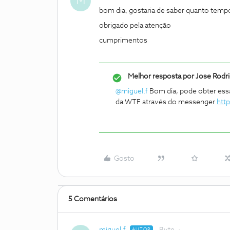
M
bom dia, gostaria de saber quanto tempo
obrigado pela atenção
cumprimentos
Melhor resposta por
Jose Rodr
@miguel.f
Bom dia, pode obter es
da WTF através do messenger
htt
Gosto
5 Comentários
AUTOR