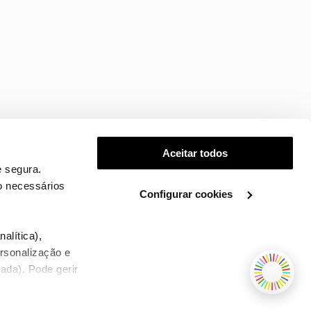
Aceitar todos
 segura.
o necessários
Configurar cookies
.
alítica),
ersonalização e
ada). Pode gerir
TERMOS E CONDIÇÕES
WHOLESALE