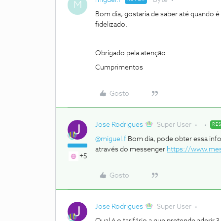
miguel.f
Byte
M
Bom dia, gostaria de saber até quando 
fidelizado.
Obrigado pela atenção
Cumprimentos
Gosto
Jose Rodrigues
Super User
RE
@miguel.f
Bom dia, pode obter essa in
através do messenger
https://www.me
+5
Gosto
Jose Rodrigues
Super User