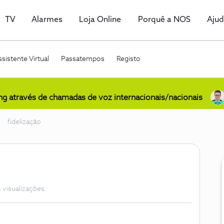
TV
Alarmes
Loja Online
Porquê a NOS
Aju
sistente Virtual
Passatempos
Registo
ing através de chamadas de voz internacionais/nacionais
fidelização
 visualizações