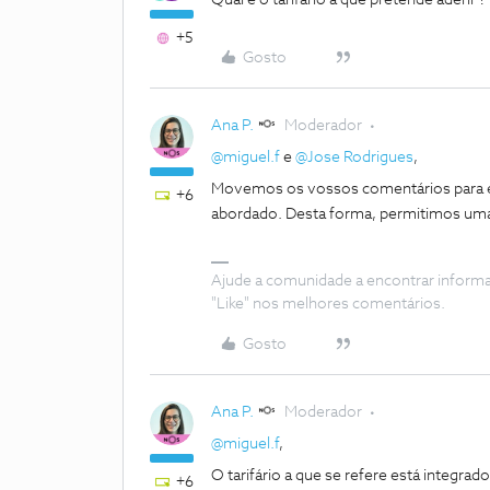
Qual é o tarifário a que pretende aderir ?
+5
Gosto
Ana P.
Moderador
@miguel.f
e
@Jose Rodrigues
,
Movemos os vossos comentários para e
+6
abordado. Desta forma, permitimos um
Ajude a comunidade a encontrar inform
"Like" nos melhores comentários.
Gosto
Ana P.
Moderador
@miguel.f
,
O tarifário a que se refere está integr
+6