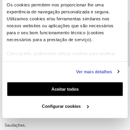
mensagem privada com a sua morada completa.
Os cookies permitem-nos proporcionar lhe uma
experiência de navegação personalizada e segura.
Utilizamos cookies e/ou ferramentas similares nos
Ajude a comunidade a encontrar informação relevante. Marque
nossos websites ou aplicações que são necessários
como "Melhor Resposta" e faça "Like" nos melhores comentários.
Precisa de ajuda?
para o seu bom funcionamento técnico (cookies
necessários para a prestação de serviço).
Caso aceite, poderemos utilizar cookies para analisar
informação estatística (cookies de analítica), adaptar
Eurico Sergio
Forum|Forum|6 years ago
E
este serviço às suas preferências e apresentar-lhe
Ver mais detalhes
funcionalidades (cookies de personalização e
Para quando a fibra óptica em Vialonga
funcionalidade) e adaptar anúncios aos seus interesses
(cookies de publicidade personalizada). Pode gerir a
Aceitar todos
utilização dos cookies clicando em "
Configurar
Cookies
".
Configurar cookies
DanielS
Forum|Forum|6 years ago
D
Saudações,