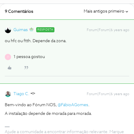
Mais antigos primeiro
9 Comentários
Guimas
RESPOSTA
Forum|Forum|6 years ago
ou hfc ou ftth. Depende da zona.
1 pessoa gostou
F
Tiago C.
Forum|Forum|6 years ago
Bem-vindo ao Fórum NOS,
@FábioAGomes
.
A instalação depende de morada para morada.
Ajude a comunidade a encontrar informação relevante. Marque