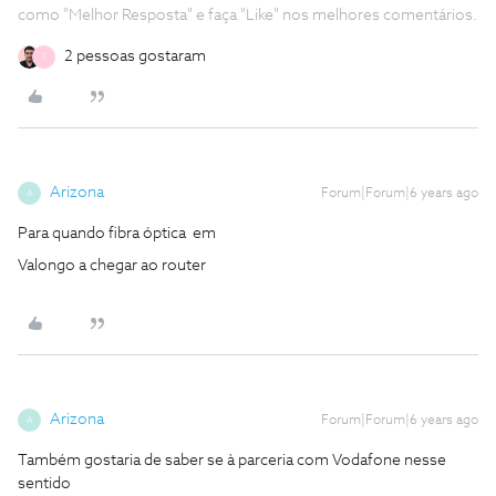
como "Melhor Resposta" e faça "Like" nos melhores comentários.
2 pessoas gostaram
F
Arizona
Forum|Forum|6 years ago
A
Para quando fibra óptica em
Valongo a chegar ao router
Arizona
Forum|Forum|6 years ago
A
Também gostaria de saber se à parceria com Vodafone nesse
sentido