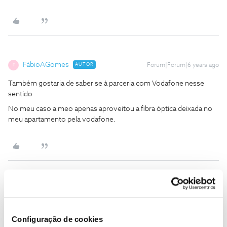
FábioAGomes
AUTOR
Forum|Forum|6 years ago
F
Também gostaria de saber se à parceria com Vodafone nesse
sentido
No meu caso a meo apenas aproveitou a fibra óptica deixada no
meu apartamento pela vodafone.
Tiago C.
Forum|Forum|6 years ago
Bem-vindo ao Fórum NOS,
@Arizona
.
Configuração de cookies
Para analisarmos a situação, pedimos que nos envie uma