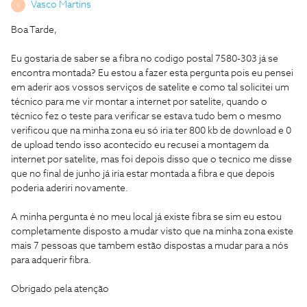
Vasco Martins
V
Boa Tarde,
Eu gostaria de saber se a fibra no codigo postal 7580-303 já se
encontra montada? Eu estou a fazer esta pergunta pois eu pensei
em aderir aos vossos serviços de satelite e como tal solicitei um
técnico para me vir montar a internet por satelite, quando o
técnico fez o teste para verificar se estava tudo bem o mesmo
verificou que na minha zona eu só iria ter 800 kb de download e 0
de upload tendo isso acontecido eu recusei a montagem da
internet por satelite, mas foi depois disso que o tecnico me disse
que no final de junho já iria estar montada a fibra e que depois
poderia aderiri novamente.
A minha pergunta é no meu local já existe fibra se sim eu estou
completamente disposto a mudar visto que na minha zona existe
mais 7 pessoas que tambem estão dispostas a mudar para a nós
para adquerir fibra.
Obrigado pela atenção