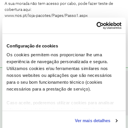
A sua morada não tem acesso por cabo, pode fazer teste de
cobertura aqui:
www.nos.pt/loja-pacotes/Pages/Passo1.aspx
A Internet que tentaram montar não é por satélite, é por rede
móvel 3G/4G a mesma que os telemóveis utilizam, só a televisão
é que é por satélite.
Configuração de cookies
Os cookies permitem-nos proporcionar lhe uma
experiência de navegação personalizada e segura.
Utilizamos cookies e/ou ferramentas similares nos
nossos websites ou aplicações que são necessários
Tiago C.
RESPOSTA
Forum|Forum|8 years ago
Precisa de ajuda?
para o seu bom funcionamento técnico (cookies
Olá
@Vasco Martins
,
necessários para a prestação de serviço).
A disponibilidade de fibra depende do local exato onde se
Caso aceite, poderemos utilizar cookies para analisar
encontra. Para o podermos ajudar, sugerimos que vá ao nosso
informação estatística (cookies de analítica), adaptar
site
e clique em "Quer aderir?". Nós ligamos-lhe gratuitamente. 🙂
este serviço às suas preferências e apresentar-lhe
Ver mais detalhes
funcionalidades (cookies de personalização e
Ajude a comunidade a encontrar informação relevante. Marque