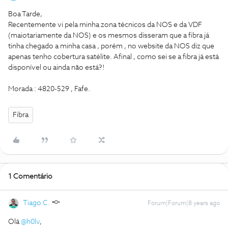
Boa Tarde,
Recentemente vi pela minha zona técnicos da NOS e da VDF
(maiotariamente da NOS) e os mesmos disseram que a fibra já
tinha chegado a minha casa , porém , no website da NOS diz que
apenas tenho cobertura satélite. Afinal , como sei se a fibra já está
disponível ou ainda não está?!
Morada : 4820-529 , Fafe.
Fibra
1 Comentário
Tiago C.
Forum|Forum|8 years ago
Olá
@h0lv
,