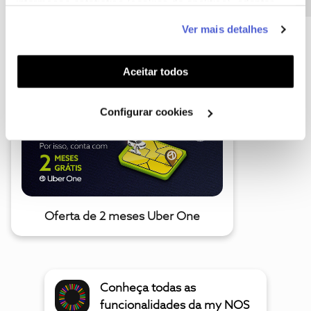
informação estatística (cookies de analítica), adaptar
este serviço às suas preferências e apresentar-lhe
Ver mais detalhes
funcionalidades (cookies de personalização e
A poupança que COMBINA
funcionalidade) e adaptar anúncios aos seus interesses
(cookies de publicidade personalizada). Pode gerir a
Aceitar todos
utilização dos cookies clicando em "
Configurar
Cookies
".
Configurar cookies
Oferta de 2 meses Uber One
Conheça todas as
funcionalidades da my NOS