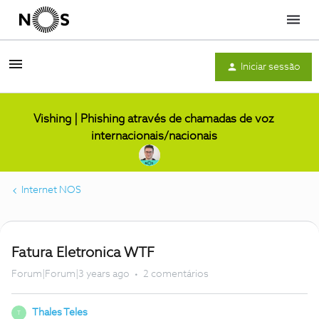
Menu
Iniciar sessão
Vishing | Phishing através de chamadas de voz
internacionais/nacionais
Internet NOS
Fatura Eletronica WTF
Forum|Forum|3 years ago
2 comentários
Thales Teles
T