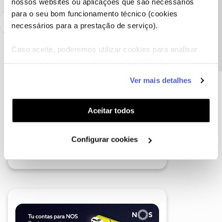
nossos websites ou aplicações que são necessários
Precisa de ajuda?
para o seu bom funcionamento técnico (cookies
necessários para a prestação de serviço).
Caso aceite, poderemos utilizar cookies para analisar
informação estatística (cookies de analítica), adaptar
este serviço às suas preferências e apresentar-lhe
Ver mais detalhes
funcionalidades (cookies de personalização e
funcionalidade) e adaptar anúncios aos seus interesses
(cookies de publicidade personalizada). Pode gerir a
Aceitar todos
utilização dos cookies clicando em "
Configurar
Cookies
".
Configurar cookies
A poupança que COMBINA