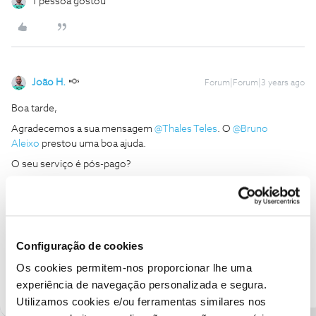
1 pessoa gostou
João H.
Forum|Forum|3 years ago
Boa tarde,
Agradecemos a sua mensagem
@Thales Teles
. O
@Bruno
Aleixo
prestou uma boa ajuda.
O seu serviço é pós-pago?
Obrigado
Ajude a comunidade a encontrar informação relevante. Marque
como "Melhor Resposta" e faça "Like" nos melhores comentários.
Configuração de cookies
Siga os perfis da moderação, através da opção "Seguir", para estar
Os cookies permitem-nos proporcionar lhe uma
sempre a par das ultimas novidades.
experiência de navegação personalizada e segura.
Utilizamos cookies e/ou ferramentas similares nos