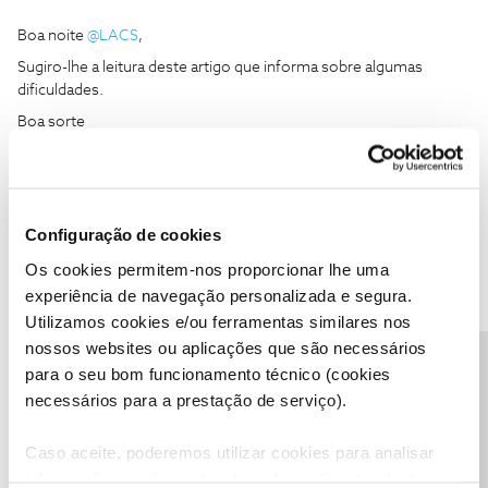
Boa noite
@LACS
,
Sugiro-lhe a leitura deste artigo que informa sobre algumas
dificuldades.
Boa sorte
Ajude a comunidade do Fórum NOS com “Likes” e “Melhor
Resposta” nas soluções mais úteis. Siga o perfil para acompanhar
Configuração de cookies
dicas, ajuda e novidades do Fórum NOS.
Os cookies permitem-nos proporcionar lhe uma
2 pessoas gostaram
experiência de navegação personalizada e segura.
Utilizamos cookies e/ou ferramentas similares nos
nossos websites ou aplicações que são necessários
Precisa de ajuda?
para o seu bom funcionamento técnico (cookies
necessários para a prestação de serviço).
João H.
Forum|Forum|2 years ago
Boa tarde
@LACS
,
Caso aceite, poderemos utilizar cookies para analisar
informação estatística (cookies de analítica), adaptar
Agradecemos o seu testemunho.