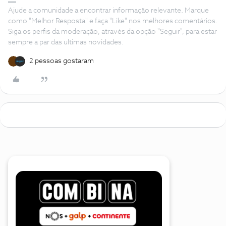
Ajude a comunidade a encontrar informação relevante. Marque
como "Melhor Resposta" e faça "Like" nos melhores comentários.
Siga os perfis da moderação, através da opção "Seguir", para estar
sempre a par das ultimas novidades.
2 pessoas gostaram