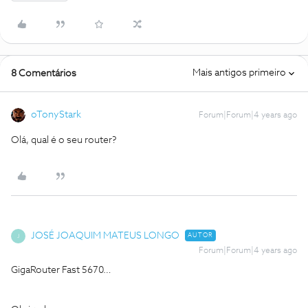
Mais antigos primeiro
8 Comentários
oTonyStark
Forum|Forum|4 years ago
Olá, qual é o seu router?
JOSÉ JOAQUIM MATEUS LONGO
AUTOR
J
Forum|Forum|4 years ago
GigaRouter Fast 5670…