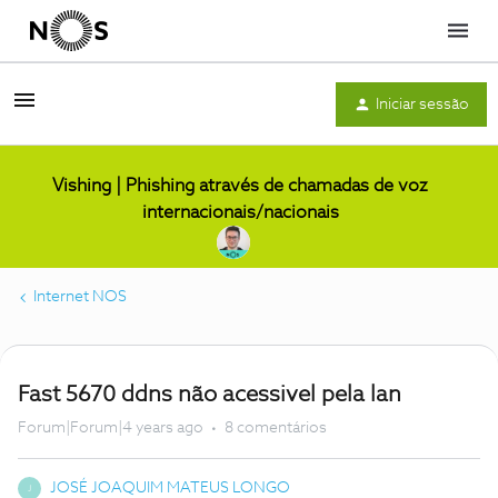
Menu
Iniciar sessão
Vishing | Phishing através de chamadas de voz
internacionais/nacionais
Internet NOS
Fast 5670 ddns não acessivel pela lan
Forum|Forum|4 years ago
8 comentários
JOSÉ JOAQUIM MATEUS LONGO
J