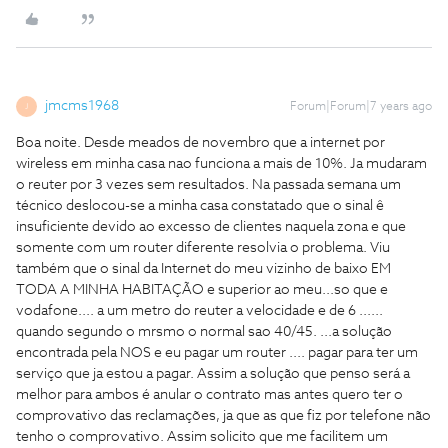
jmcms1968
Forum|Forum|7 years ago
J
Boa noite. Desde meados de novembro que a internet por
wireless em minha casa nao funciona a mais de 10%. Ja mudaram
o reuter por 3 vezes sem resultados. Na passada semana um
técnico deslocou-se a minha casa constatado que o sinal ê
insuficiente devido ao excesso de clientes naquela zona e que
somente com um router diferente resolvia o problema. Viu
também que o sinal da Internet do meu vizinho de baixo EM
TODA A MINHA HABITAÇÃO e superior ao meu...so que e
vodafone.... a um metro do reuter a velocidade e de 6 ......
quando segundo o mrsmo o normal sao 40/45. ...a solução
encontrada pela NOS e eu pagar um router .... pagar para ter um
serviço que ja estou a pagar. Assim a solução que penso será a
melhor para ambos é anular o contrato mas antes quero ter o
comprovativo das reclamações, ja que as que fiz por telefone não
tenho o comprovativo. Assim solicito que me facilitem um