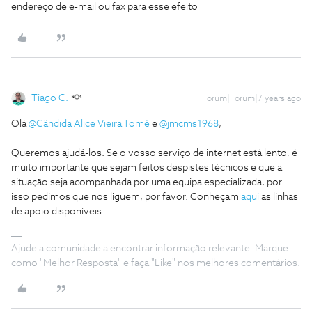
endereço de e-mail ou fax para esse efeito
Tiago C.
Forum|Forum|7 years ago
Olá
@Cândida Alice Vieira Tomé
e
@jmcms1968
,
Queremos ajudá-los. Se o vosso serviço de internet está lento, é
muito importante que sejam feitos despistes técnicos e que a
situação seja acompanhada por uma equipa especializada, por
isso pedimos que nos liguem, por favor. Conheçam
aqui
as linhas
de apoio disponíveis.
Ajude a comunidade a encontrar informação relevante. Marque
como "Melhor Resposta" e faça "Like" nos melhores comentários.