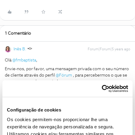
1 Comentário
Inês B.
Forum|Forum|5 years ago
Olá
@fmbaptista
,
Envie-nos, por favor, uma mensagem privada com o seu número
de cliente através do perfil
@Fórum
, para percebermos o que se
passa e para podermos ajudar.
Obrigada
Ajude a comunidade a encontrar informação relevante. Marque
Configuração de cookies
como "Melhor Resposta" e faça "Like" nos melhores comentários.
Os cookies permitem-nos proporcionar lhe uma
experiência de navegação personalizada e segura.
1 pessoa gostou
F
Utilizamos cookies e/ou ferramentas similares nos