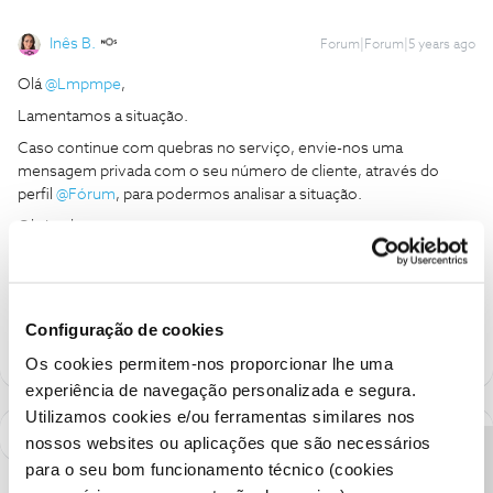
Inês B.
Forum|Forum|5 years ago
Olá
@Lmpmpe
,
Lamentamos a situação.
Caso continue com quebras no serviço, envie-nos uma
mensagem privada com o seu número de cliente, através do
perfil
@Fórum
, para podermos analisar a situação.
Obrigada
Ajude a comunidade a encontrar informação relevante. Marque
como "Melhor Resposta" e faça "Like" nos melhores comentários.
Configuração de cookies
Os cookies permitem-nos proporcionar lhe uma
experiência de navegação personalizada e segura.
Utilizamos cookies e/ou ferramentas similares nos
nossos websites ou aplicações que são necessários
para o seu bom funcionamento técnico (cookies