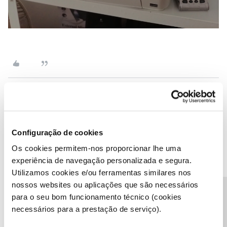
Ana P.
Forum|Forum|5 years ago
Olá
@Luís António Martins Seguro
,
Configuração de cookies
Pedimos que reinicie o seu Router diretamente da corrente
Os cookies permitem-nos proporcionar lhe uma
elétrica e ,de seguida, verifique se a luz do painel frontal do seu
experiência de navegação personalizada e segura.
Router ainda se mantém vermelha, por favor.
Utilizamos cookies e/ou ferramentas similares nos
Obrigada
nossos websites ou aplicações que são necessários
Precisa de ajuda?
para o seu bom funcionamento técnico (cookies
Ajude a comunidade a encontrar informação relevante. Marque
necessários para a prestação de serviço).
como "Melhor Resposta" e faça "Like" nos melhores comentários.