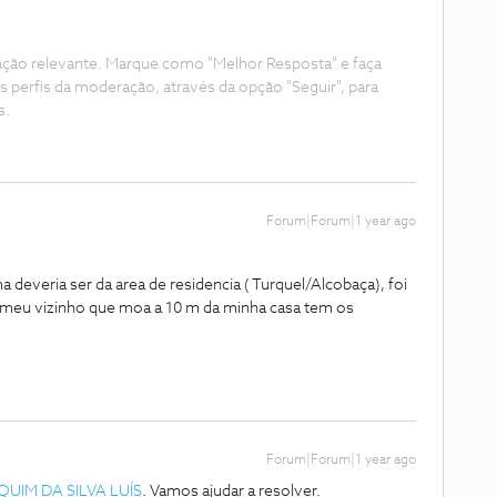
ação relevante. Marque como "Melhor Resposta" e faça
s perfis da moderação, através da opção "Seguir", para
s.
Forum|Forum|1 year ago
a deveria ser da area de residencia ( Turquel/Alcobaça), foi
 meu vizinho que moa a 10 m da minha casa tem os
Forum|Forum|1 year ago
UIM DA SILVA LUÍS
. Vamos ajudar a resolver.