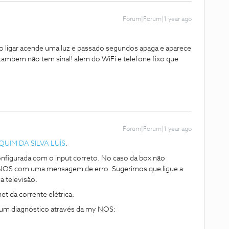
Forum|Forum|1 year ago
 ligar acende uma luz e passado segundos apaga e aparece
 tambem não tem sinal! alem do WiFi e telefone fixo que
Forum|Forum|1 year ago
UIM DA SILVA LUÍS
.
onfigurada com o input correto. No caso da box não
u NOS com uma mensagem de erro. Sugerimos que ligue a
a televisão.
et da corrente elétrica.
ça um diagnóstico através da my NOS: