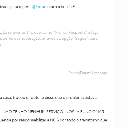
da para o perfil ​
@Fórum
com o seu NIF.
ação relevante. Marque como "Melhor Resposta" e faça
s perfis da moderação, através da opção "Seguir", para
s.
Forum|Forum|1 year ago
 casa, trocou o router e disse que o problema estava
mo, NAO TENHO NENHUM SERVIÇO -NOS- A FUNCIONAR.
quencia por responsabilizar a NOS por todo o transtorno que