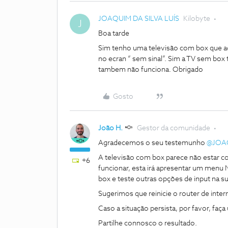
JOAQUIM DA SILVA LUÍS
Kilobyte
J
Boa tarde
Sim tenho uma televisão com box que ao
no ecran “ sem sinal”. Sim a TV sem box
tambem não funciona. Obrigado
Gosto
João H.
Gestor da comunidade
Agradecemos o seu testemunho ​
@JOAQ
A televisão com box parece não estar c
+6
funcionar, esta irá apresentar um men
box e teste outras opções de input na su
Sugerimos que reinicie o router de intern
Caso a situação persista, por favor, fa
Partilhe connosco o resultado.