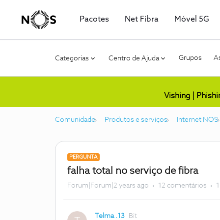
Pacotes
Net Fibra
Móvel 5G
Grupos
As
Categorias
Centro de Ajuda
Vishing | Phish
Comunidade
Produtos e serviços
Internet NOS
PERGUNTA
falha total no serviço de fibra
Forum|Forum|2 years ago
12 comentários
1
Telma .13
Bit