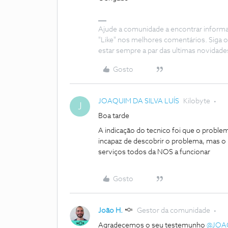
Ajude a comunidade a encontrar inform
"Like" nos melhores comentários. Siga o
estar sempre a par das ultimas novidade
Gosto
JOAQUIM DA SILVA LUÍS
Kilobyte
J
Boa tarde
A indicação do tecnico foi que o problem
incapaz de descobrir o problema, mas o
serviços todos da NOS a funcionar
Gosto
João H.
Gestor da comunidade
Agradecemos o seu testemunho ​
@JOAQ