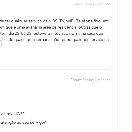
Forum|Forum|1 year ago
e ter qualquer serviço da NOS, TV, WIFI, Telefone fixo, etc.
em que é uma avaria na area de residência, outras que o
em dia 25-06-25, esteve um técnico na minha casa que
 passado quase uma semana, não tenho qualquer serviço da
!
Forum|Forum|1 year ago
és da my NOS?
nutenção ao seu serviço?