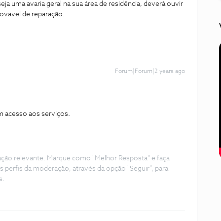
ja uma avaria geral na sua área de residência, deverá ouvir
ovavel de reparação.
Forum|Forum|2 years ago
em acesso aos serviços.
ação relevante. Marque como "Melhor Resposta" e faça
s perfis da moderação, através da opção "Seguir", para
s.