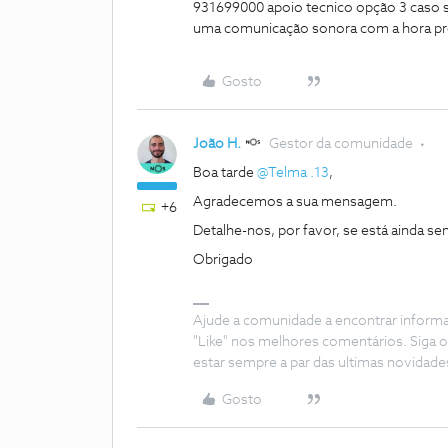
931699000 apoio tecnico opção 3 caso se
uma comunicação sonora com a hora pr
Gosto
João H.
Gestor da comunidade
Boa tarde
@Telma .13
,
Agradecemos a sua mensagem.
+6
Detalhe-nos, por favor, se está ainda s
Obrigado
Ajude a comunidade a encontrar inform
"Like" nos melhores comentários. Siga o
estar sempre a par das ultimas novidade
Gosto