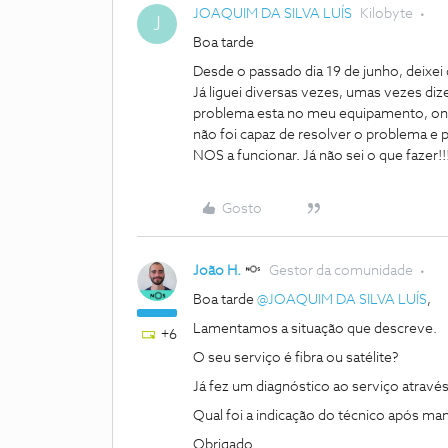
JOAQUIM DA SILVA LUÍS
Kilobyte
J
Boa tarde
Desde o passado dia 19 de junho, deixei d
Já liguei diversas vezes, umas vezes diz
problema esta no meu equipamento, ont
não foi capaz de resolver o problema e
NOS a funcionar. Já não sei o que fazer!!!
Gosto
João H.
Gestor da comunidade
Boa tarde ​
@JOAQUIM DA SILVA LUÍS
,
Lamentamos a situação que descreve.
+6
O seu serviço é fibra ou satélite?
Já fez um diagnóstico ao serviço atrav
Qual foi a indicação do técnico após ma
Obrigado