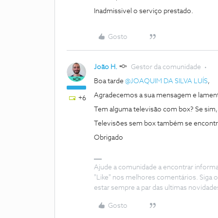
Inadmissivel o serviço prestado.
Gosto
João H.
Gestor da comunidade
Boa tarde ​
@JOAQUIM DA SILVA LUÍS
,
Agradecemos a sua mensagem e lament
+6
Tem alguma televisão com box? Se sim,
Televisões sem box também se encontr
Obrigado
Ajude a comunidade a encontrar inform
"Like" nos melhores comentários. Siga o
estar sempre a par das ultimas novidade
Gosto