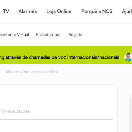
TV
Alarmes
Loja Online
Porquê a NOS
Aju
sistente Virtual
Passatempos
Registo
ing através de chamadas de voz internacionais/nacionais
falha total no serviço de fibra
18 visualizações