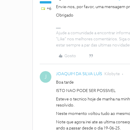
Envie-nos, por favor, uma mensagem priva
+6
Obrigado
Ajude a comunidade a encontrar inform
"Like" nos melhores comentários. Siga o
estar sempre a par das ultimas novidade
Gosto
JOAQUIM DA SILVA LUÍS
Kilobyte
J
Boa tarde
ISTO NAO PODE SER POSSIVEL
Esteve o tecnico hoje de manha na minha
resolvido.
Neste momento voltou tudo ao mes
Note que agora irei ate as ultima conse
ando a passar desde o dia 19-06-25.