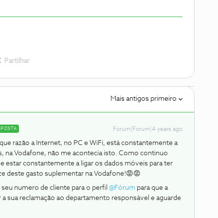
Partilhar
Mais antigos primeiro
SPOSTA
Forum|Forum|4 years ago
que razão a Internet, no PC e WiFi, está constantemente a
es, na Vodafone, não me acontecia isto. Como continuo
 estar constantemente a ligar os dados móveis para ter
ze deste gasto suplementar na Vodafone!😡😡
seu numero de cliente para o perfil
@Fórum
para que a
a sua reclamação ao departamento responsável e aguarde