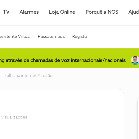
TV
Alarmes
Loja Online
Porquê a NOS
Aju
sistente Virtual
Passatempos
Registo
ing através de chamadas de voz internacionais/nacionais
Falha na internet Azeitão
 visualizações