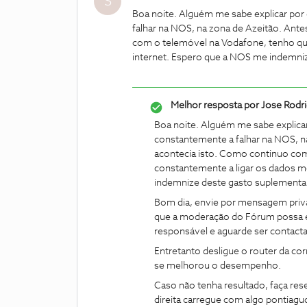
S
Boa noite. Alguém me sabe explicar por 
falhar na NOS, na zona de Azeitão. Ant
com o telemóvel na Vodafone, tenho que
internet. Espero que a NOS me indemni
Melhor resposta por
Jose Rodr
Boa noite. Alguém me sabe explicar 
constantemente a falhar na NOS, n
acontecia isto. Como continuo com
constantemente a ligar os dados m
indemnize deste gasto suplementa
Bom dia, envie por mensagem priva
que a moderação do Fórum possa 
responsável e aguarde ser contact
Entretanto desligue o router da cor
se melhorou o desempenho.
Caso não tenha resultado, faça reset
direita carregue com algo pontiagu