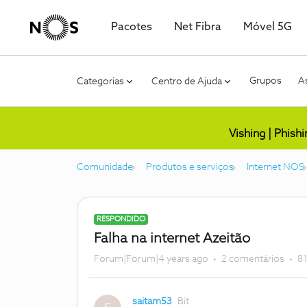
Pacotes
Net Fibra
Móvel 5G
Grupos
As
Categorias
Centro de Ajuda
Vishing | Phish
Comunidade
Produtos e serviços
Internet NOS
RESPONDIDO
Falha na internet Azeitão
Forum|Forum|4 years ago
2 comentários
81
saitam53
Bit