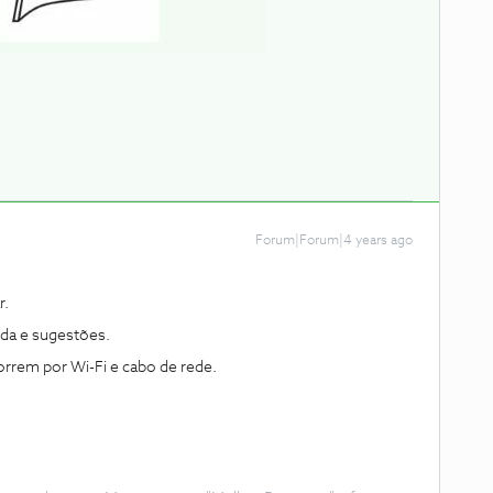
Forum|Forum|4 years ago
r.
da e sugestões.
orrem por Wi-Fi e cabo de rede.