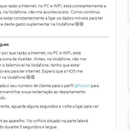
que razão a Internet, no PC e WiFi, está constantemente a
es, na Vodafone, não me acontecia isto. Como continuo
 estar constantemente a ligar os dados móveis para ter
ze deste gasto suplementar na Vodafone!😡😡
igues
por que razão a Internet, no PC e WiFi, está
a zona de Azeitão. Antes, na Vodafone, não me
 o telemóvel na Vodafone, tenho que estar
óveis para ter internet. Espero que a NOS me
r na Vodafone!😡😡
da o seu numero de cliente para o perfil
@Fórum
para
encaminhar a sua reclamação ao departamento
ado.
rente, aguarde alguns segundos e volte a ligar para ver
 ao aparelho. No orificio situado na parte lateral
do durante 5 segundos e largue.