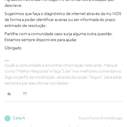
descreve.
Sugerimos que faça o diagnóstico de internet através da my NOS
de forma a poder identificar avarias ou ser informada do prazo
estimado de resolução.
Partilhe com a comunidade caso surja alguma outra questão.
Estamos sempre disponíveis para ajudar.
Obrigado
Ajude a comunidade a encontrar informação relevante. Marque
como "Melhor Resposta" e faça "Like" nos melhores comentários.
Siga os perfis da moderação, através da opção "Seguir", para estar
sempre a par das ultimas novidades.
Celia A
Forum|Forum|5 months ago
C