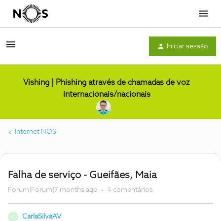
Menu
Iniciar sessão
Vishing | Phishing através de chamadas de voz
internacionais/nacionais
Internet NOS
Falha de serviço - Gueifães, Maia
Forum|Forum|7 months ago
4 comentários
CarlaSilvaAV
C