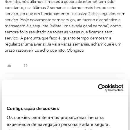
Bom dia, nós últimos 2 meses a quebra de internet tem sido
constante, nas últimas 2 semanas estamos mais tempo sem
serviço, do que em funcionamento. Inclusive 2 dias seguidos sem
serviço. Hoje novamente sem serviço, ao fazer o diagnóstico a
mensagem é a seguinte “existe uma avaria geral na zona”, como
sempre foi o resultado de todas as vezes que ficamos sem
serviço. A pergunta que faço é, quanto tempo demoram a
regularizar uma avaria? Já vai a várias semanas, acham que é um
prazo razoável? Eu acho que não. Obrigado
Rafaela F.
Forum|Forum|5 months ago
Bom dia ​
@Celia A
,
Configuração de cookies
Agradecemos a sua mensagem e lamentamos os inconvenientes
causados.
Os cookies permitem-nos proporcionar lhe uma
experiência de navegação personalizada e segura.
Uma vez que a situação se encontra já identificada pelas equipas