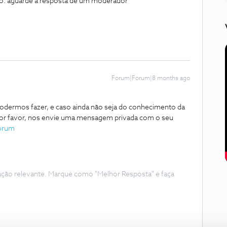
go. aguarde a resposta de um moderador
Forum|Forum|8 months ago
odermos fazer, e caso ainda não seja do conhecimento da
or favor, nos envie uma mensagem privada com o seu
órum
ação relevante. Marque como "Melhor Resposta" e faça