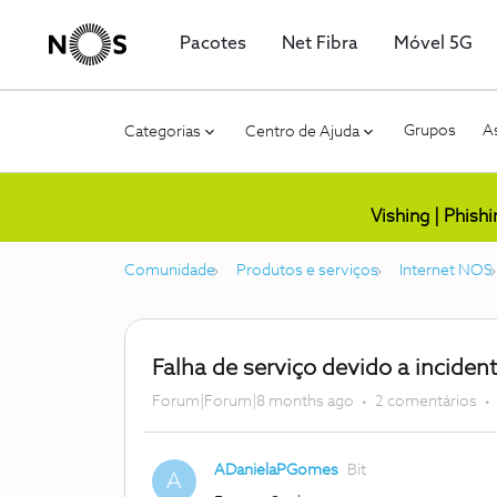
Pacotes
Net Fibra
Móvel 5G
Grupos
As
Categorias
Centro de Ajuda
Vishing | Phish
Comunidade
Produtos e serviços
Internet NOS
Falha de serviço devido a inciden
Forum|Forum|8 months ago
2 comentários
ADanielaPGomes
Bit
A