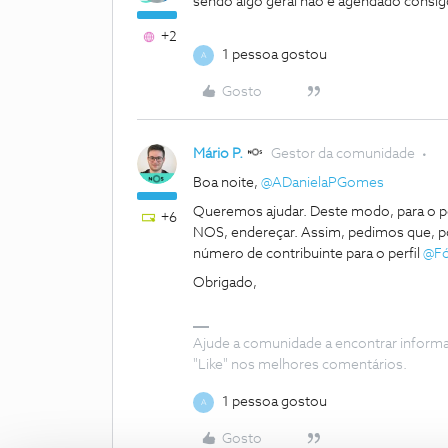
sendo algo geral não é agendado consi
+2
1 pessoa gostou
A
Gosto
Mário P.
Gestor da comunidade
Boa noite, ​
@ADanielaPGomes
Queremos ajudar. Deste modo, para o p
+6
NOS, endereçar. Assim, pedimos que, p
número de contribuinte para o perfil ​
@F
Obrigado,
Ajude a comunidade a encontrar inform
"Like" nos melhores comentários.
1 pessoa gostou
A
Gosto