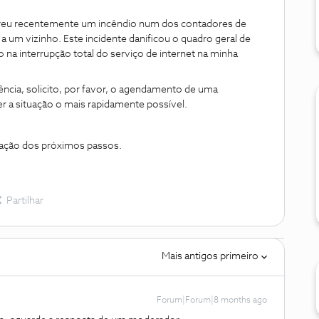
rreu recentemente um incêndio num dos contadores de
a um vizinho. Este incidente danificou o quadro geral de
 na interrupção total do serviço de internet na minha
ncia, solicito, por favor, o agendamento de uma
ver a situação o mais rapidamente possível.
mação dos próximos passos.
Partilhar
Mais antigos primeiro
Forum|Forum|8 months ago