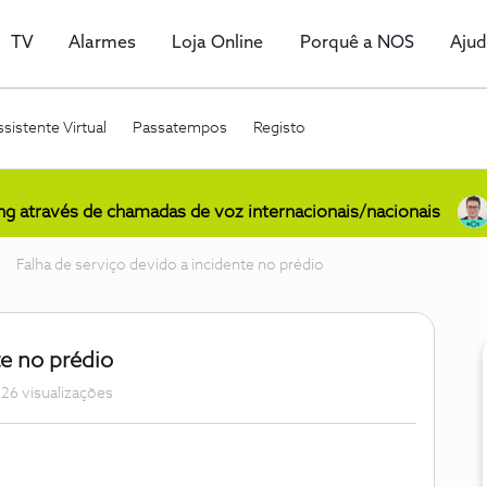
TV
Alarmes
Loja Online
Porquê a NOS
Aju
sistente Virtual
Passatempos
Registo
ing através de chamadas de voz internacionais/nacionais
Falha de serviço devido a incidente no prédio
te no prédio
26 visualizações