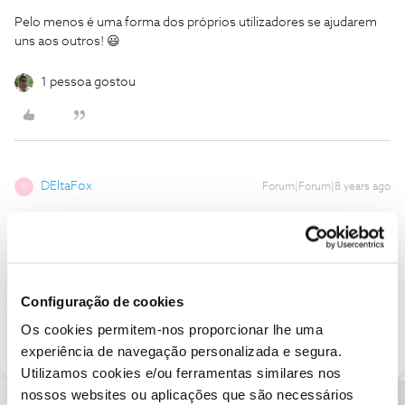
Pelo menos é uma forma dos próprios utilizadores se ajudarem
uns aos outros! 😃
1 pessoa gostou
DEltaFox
Forum|Forum|8 years ago
D
Tal como a pagina no facebook, passam a ideia que ajudam,
encaminhando as pessoas para as mensagens privadas mas
nenhuma ajuda é disponibilizada... quem quiser que contacte o
apoio por telefone... e mesmo assim...
Ainda recentemente coloquei um problema aqui, em vez de ajuda
Configuração de cookies
recebi comentarios desagradaveis a favor da NOS !!! 😛
Os cookies permitem-nos proporcionar lhe uma
experiência de navegação personalizada e segura.
Utilizamos cookies e/ou ferramentas similares nos
nossos websites ou aplicações que são necessários