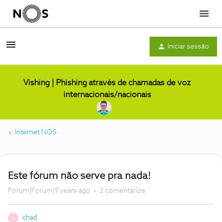
Menu
Iniciar sessão
Vishing | Phishing através de chamadas de voz
internacionais/nacionais
Internet NOS
Este fórum não serve pra nada!
Forum|Forum|9 years ago
2 comentários
chad
C