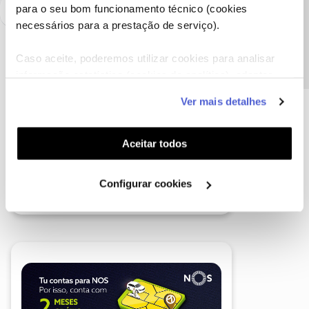
Precisa de ajuda?
para o seu bom funcionamento técnico (cookies
necessários para a prestação de serviço).
Caso aceite, poderemos utilizar cookies para analisar
informação estatística (cookies de analítica), adaptar
este serviço às suas preferências e apresentar-lhe
Ver mais detalhes
funcionalidades (cookies de personalização e
funcionalidade) e adaptar anúncios aos seus interesses
(cookies de publicidade personalizada). Pode gerir a
Aceitar todos
utilização dos cookies clicando em "
Configurar
Cookies
".
Configurar cookies
A poupança que COMBINA