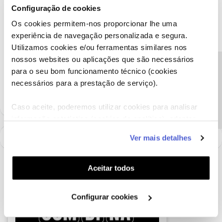
Olá
@suzy Martins
,
Configuração de cookies
O
@Jose Rodrigues
deu uma boa ajuda.
Os cookies permitem-nos proporcionar lhe uma
Já respondemos à sua mensagem privada.
experiência de navegação personalizada e segura.
Obrigada
Utilizamos cookies e/ou ferramentas similares nos
nossos websites ou aplicações que são necessários
Precisa de ajuda?
para o seu bom funcionamento técnico (cookies
Ajude a comunidade a encontrar informação relevante. Marque
necessários para a prestação de serviço).
como "Melhor Resposta" e faça "Like" nos melhores comentários.
Caso aceite, poderemos utilizar cookies para analisar
informação estatística (cookies de analítica), adaptar
este serviço às suas preferências e apresentar-lhe
Ver mais detalhes
funcionalidades (cookies de personalização e
funcionalidade) e adaptar anúncios aos seus interesses
(cookies de publicidade personalizada). Pode gerir a
Aceitar todos
utilização dos cookies clicando em "
Configurar
Cookies
".
Configurar cookies