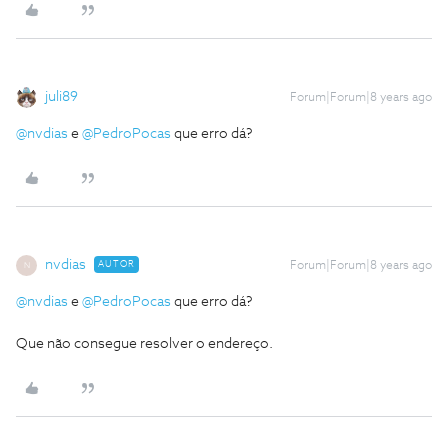
juli89
Forum|Forum|8 years ago
@nvdias
e
@PedroPocas
que erro dá?
nvdias
AUTOR
Forum|Forum|8 years ago
N
@nvdias
e
@PedroPocas
que erro dá?
Que não consegue resolver o endereço.