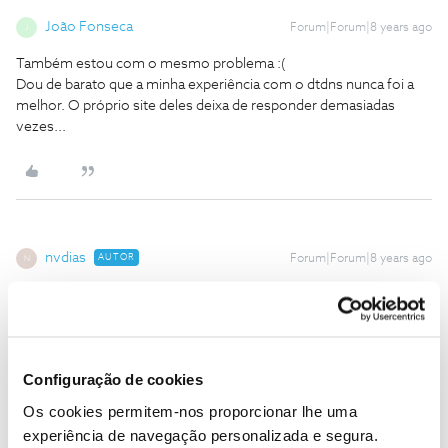
João Fonseca
Forum|Forum|8 years ago
J
Também estou com o mesmo problema :(
Dou de barato que a minha experiência com o dtdns nunca foi a
melhor. O próprio site deles deixa de responder demasiadas
vezes...
nvdias
AUTOR
Forum|Forum|8 years ago
N
Parece que já funciona.
Enfim, vá-se lá saber porquê.
Curioso que o dtdn.org não dava mas os outros domínios da
Configuração de cookies
dtdns estavam a dar.
Que era dos DNS não tenho dúvida. Bastava ligar com DNS da
Os cookies permitem-nos proporcionar lhe uma
google ou uma VPN estrangeira e funcionava.
experiência de navegação personalizada e segura.