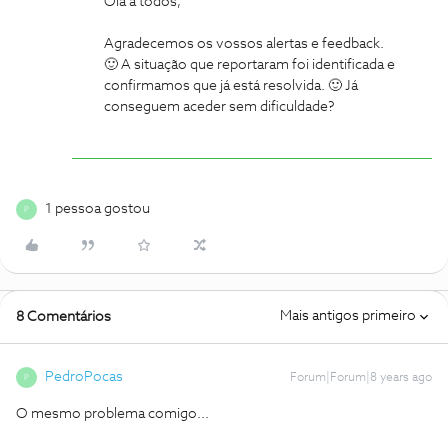
Olá a todos,
Agradecemos os vossos alertas e feedback.
🙂 A situação que reportaram foi identificada e
confirmamos que já está resolvida. 🙂 Já
conseguem aceder sem dificuldade?
1 pessoa gostou
P
Mais antigos primeiro
8 Comentários
PedroPocas
Forum|Forum|8 years ago
P
O mesmo problema comigo...