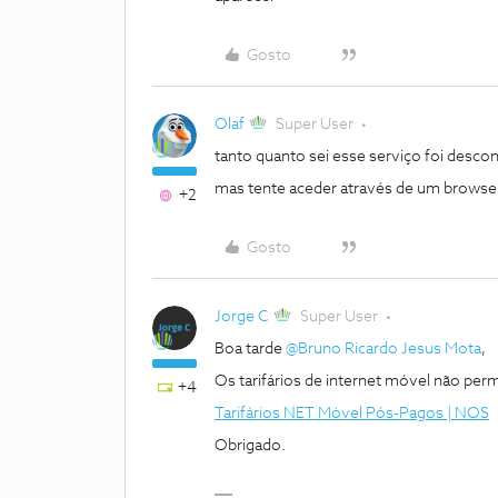
Gosto
Olaf
Super User
tanto quanto sei esse serviço foi desc
mas tente aceder através de um browse
+2
Gosto
Jorge C
Super User
Boa tarde ​
@Bruno Ricardo Jesus Mota
,
Os tarifários de internet móvel não per
+4
Tarifários NET Móvel Pós-Pagos | NOS
Obrigado.