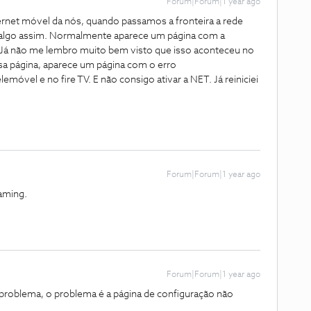
Forum|Forum|1 year ago
ernet móvel da nós, quando passamos a fronteira a rede
 ou algo assim. Normalmente aparece um página com a
Já não me lembro muito bem visto que isso aconteceu no
sa página, aparece um página com o erro
el e no fire TV. E não consigo ativar a NET. Já reiniciei
Forum|Forum|1 year ago
oaming.
Forum|Forum|1 year ago
 problema, o problema é a página de configuração não