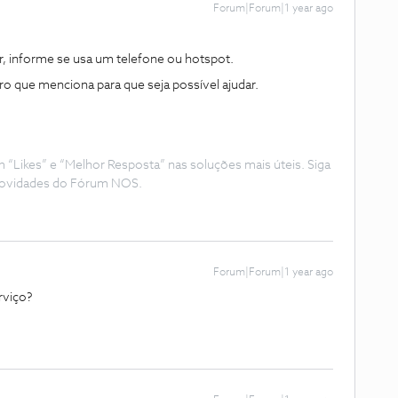
Forum|Forum|1 year ago
r, informe se usa um telefone ou hotspot.
ro que menciona para que seja possível ajudar.
Likes” e “Melhor Resposta” nas soluções mais úteis. Siga
e novidades do Fórum NOS.
Forum|Forum|1 year ago
rviço?