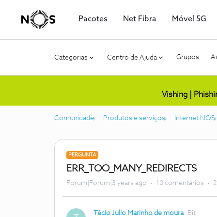
Pacotes
Net Fibra
Móvel 5G
Grupos
As
Categorias
Centro de Ajuda
Vishing | Phish
Comunidade
Produtos e serviços
Internet NOS
PERGUNTA
ERR_TOO_MANY_REDIRECTS
Forum|Forum|3 years ago
10 comentários
2
Técio Julio Marinho de moura
Bit