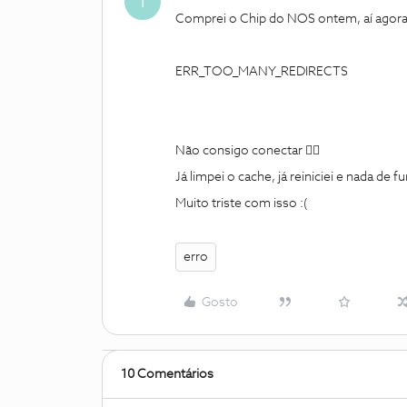
T
Comprei o Chip do NOS ontem, aí agora
ERR_TOO_MANY_REDIRECTS
Não consigo conectar 🤦‍♂️
Já limpei o cache, já reiniciei e nada de f
Muito triste com isso :(
erro
Gosto
10 Comentários