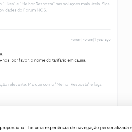
Likes” e “Melhor Resposta” nas soluções mais úteis. Siga
e novidades do Fórum NOS.
Forum|Forum|1 year ago
a.
e-nos, por favor, o nome do tarifário em causa.
ação relevante. Marque como "Melhor Resposta" e faça
proporcionar lhe uma experiência de navegação personalizada e