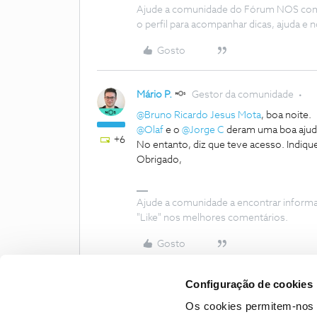
Ajude a comunidade do Fórum NOS com “
o perfil para acompanhar dicas, ajuda 
Gosto
Mário P.
Gestor da comunidade
@Bruno Ricardo Jesus Mota
, boa noite.
@Olaf
e o ​
@Jorge C
deram uma boa ajud
+6
No entanto, diz que teve acesso. Indiqu
Obrigado,
Ajude a comunidade a encontrar inform
"Like" nos melhores comentários.
Gosto
Configuração de cookies
Os cookies permitem-nos 