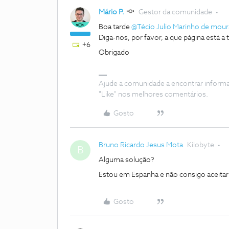
Mário P.
Gestor da comunidade
Boa tarde
@Técio Julio Marinho de mour
Diga-nos, por favor, a que página está a
+6
Obrigado
Ajude a comunidade a encontrar inform
"Like" nos melhores comentários.
Gosto
Bruno Ricardo Jesus Mota
Kilobyte
B
Alguma solução?
Estou em Espanha e não consigo aceitar
Gosto