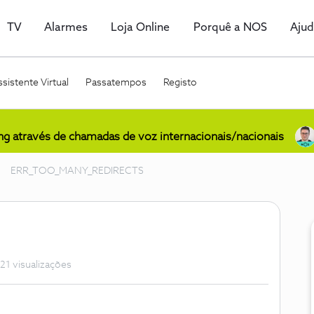
TV
Alarmes
Loja Online
Porquê a NOS
Aju
sistente Virtual
Passatempos
Registo
ing através de chamadas de voz internacionais/nacionais
ERR_TOO_MANY_REDIRECTS
21 visualizações