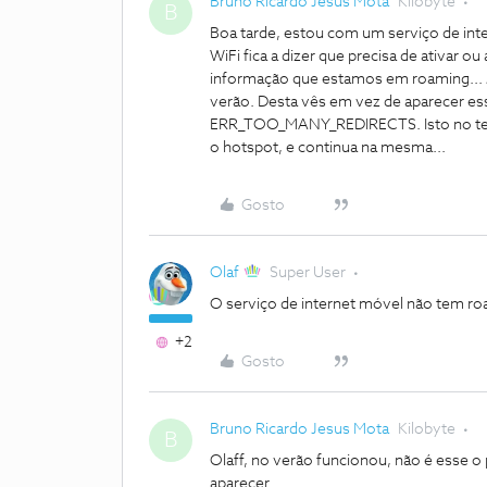
Bruno Ricardo Jesus Mota
Kilobyte
B
Boa tarde, estou com um serviço de int
WiFi fica a dizer que precisa de ativar
informação que estamos em roaming... 
verão. Desta vês em vez de aparecer es
ERR_TOO_MANY_REDIRECTS. Isto no telemóv
o hotspot, e continua na mesma...
Gosto
Olaf
Super User
O serviço de internet móvel não tem r
+2
Gosto
Bruno Ricardo Jesus Mota
Kilobyte
B
Olaff, no verão funcionou, não é esse o
aparecer