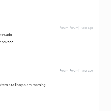
Forum|Forum|1 year ago
ontinuado…
r privado
Forum|Forum|1 year ago
mitem a utilização em roaming.