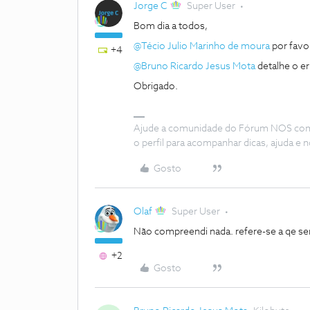
Jorge C
Super User
Bom dia a todos,
@Técio Julio Marinho de moura
por favo
+4
@Bruno Ricardo Jesus Mota
detalhe o er
Obrigado.
Ajude a comunidade do Fórum NOS com “
o perfil para acompanhar dicas, ajuda 
Gosto
Olaf
Super User
Não compreendi nada. refere-se a qe se
+2
Gosto