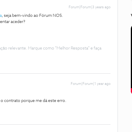
Forum|Forum|3 years ago
a
, seja bem-vindo ao Fórum NOS.
 tentar aceder?
ação relevante. Marque como "Melhor Resposta" e faça
Forum|Forum|1 year ago
 o contrato porque me dá este erro.