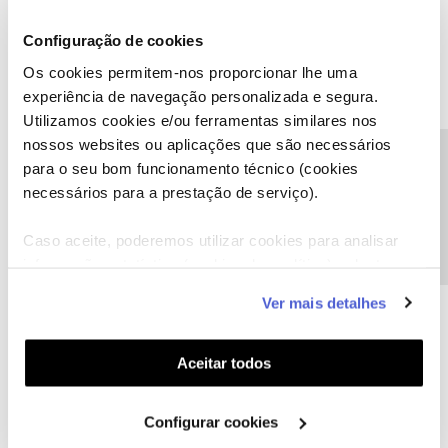
Configuração de cookies
Os cookies permitem-nos proporcionar lhe uma
experiência de navegação personalizada e segura.
Utilizamos cookies e/ou ferramentas similares nos
nossos websites ou aplicações que são necessários
Precisa de ajuda?
para o seu bom funcionamento técnico (cookies
necessários para a prestação de serviço).
Caso aceite, poderemos utilizar cookies para analisar
informação estatística (cookies de analítica), adaptar
este serviço às suas preferências e apresentar-lhe
Ver mais detalhes
funcionalidades (cookies de personalização e
funcionalidade) e adaptar anúncios aos seus interesses
(cookies de publicidade personalizada). Pode gerir a
Aceitar todos
utilização dos cookies clicando em "
Configurar
Cookies
".
Configurar cookies