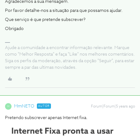
Agradecemos a sua mensagem.
Por favor detalhe-nos a situação para que possamos ajudar.
Que serviço é que pretende subscrever?
Obrigado
Ajude a comunidade a encontrar informação relevante. Marque
como "Melhor Resposta" e faça "Like" nos melhores comentários.
Siga os perfis da moderação, através da opção "Seguir", para estar
sempre a par das ultimas novidades.
MmNETO
AUTOR
Forum|Forum|5 years ago
M
Pretendo subscrever apenas Internet fixa.