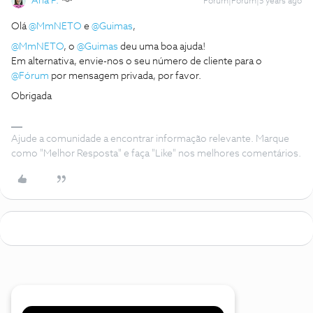
Ana P.
Forum|Forum|5 years ago
Olá
@MmNETO
e
@Guimas
,
@MmNETO
, o
@Guimas
deu uma boa ajuda!
Em alternativa, envie-nos o seu número de cliente para o
@Fórum
por mensagem privada, por favor.
Obrigada
Ajude a comunidade a encontrar informação relevante. Marque
como "Melhor Resposta" e faça "Like" nos melhores comentários.