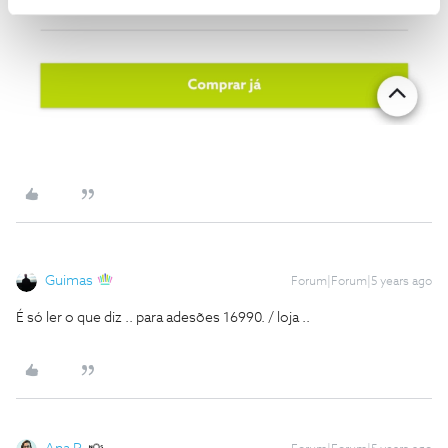
Guimas
Forum|Forum|5 years ago
É só ler o que diz .. para adesões 16990. / loja ..