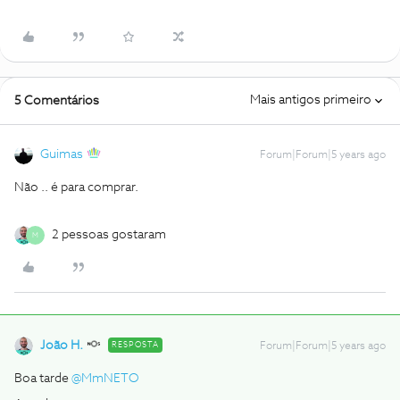
Mais antigos primeiro
5 Comentários
Guimas
Forum|Forum|5 years ago
Não .. é para comprar.
2 pessoas gostaram
M
João H.
RESPOSTA
Forum|Forum|5 years ago
Boa tarde
@MmNETO