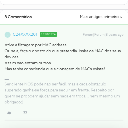
Mais antigos primeiro
3 Comentários
C24XXXX201
RESPOSTA
Forum|Forum|8 years ago
C
Ative a filtragem por MAC address.
Ou seja, faça o oposto do que pretendia. Insira os MAC dos seus
devices.
Assim nao entram outros...
Mas tenha consciencia que a clonagem de MACs existe!
Ser cliente NOS pode não ser fácil, mas a cada obstáculo
superado ganha-se força para seguir em frente. Respeito por
quem se propõem ajudar sem nada em troca... nem mesmo um
obrigado;)