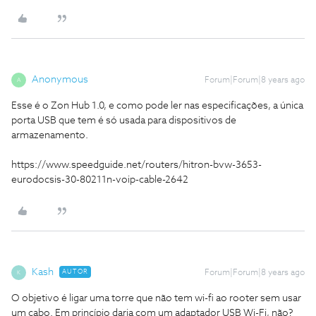
Anonymous
Forum|Forum|8 years ago
A
Esse é o Zon Hub 1.0, e como pode ler nas especificações, a única
porta USB que tem é só usada para dispositivos de
armazenamento.
https://www.speedguide.net/routers/hitron-bvw-3653-
eurodocsis-30-80211n-voip-cable-2642
Kash
AUTOR
Forum|Forum|8 years ago
K
O objetivo é ligar uma torre que não tem wi-fi ao rooter sem usar
um cabo. Em princípio daria com um adaptador USB Wi-Fi, não?