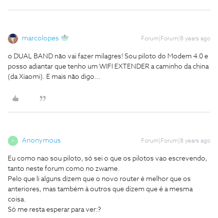
marcolopes
Forum|Forum|8 years ago
o DUAL BAND não vai fazer milagres! Sou piloto do Modem 4.0 e
posso adiantar que tenho um WIFI EXTENDER a caminho da china
(da Xiaomi). E mais não digo...
Anonymous
Forum|Forum|8 years ago
A
Eu como nao sou piloto, só sei o que os pilotos vao escrevendo,
tanto neste forum como no zwame.
Pelo que li alguns dizem que o novo router é melhor que os
anteriores, mas também à outros que dizem que é a mesma
coisa.
Só me resta esperar para ver:?