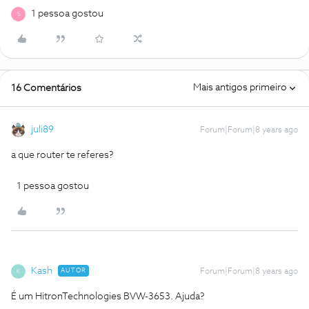
1 pessoa gostou
S
Mais antigos primeiro
16 Comentários
juli89
Forum|Forum|8 years ago
a que router te referes?
1 pessoa gostou
Kash
AUTOR
Forum|Forum|8 years ago
K
É um HitronTechnologies BVW-3653. Ajuda?