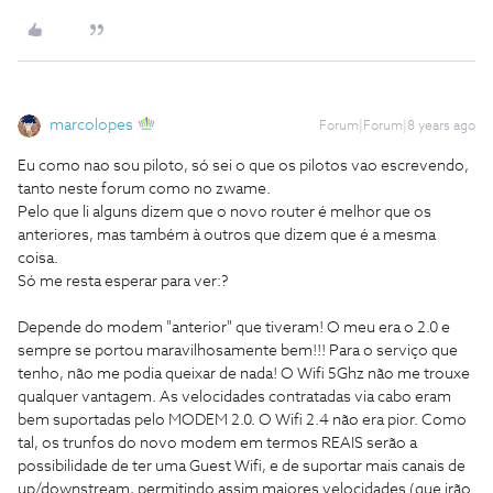
marcolopes
Forum|Forum|8 years ago
Eu como nao sou piloto, só sei o que os pilotos vao escrevendo,
tanto neste forum como no zwame.
Pelo que li alguns dizem que o novo router é melhor que os
anteriores, mas também à outros que dizem que é a mesma
coisa.
Só me resta esperar para ver:?
Depende do modem "anterior" que tiveram! O meu era o 2.0 e
sempre se portou maravilhosamente bem!!! Para o serviço que
tenho, não me podia queixar de nada! O Wifi 5Ghz não me trouxe
qualquer vantagem. As velocidades contratadas via cabo eram
bem suportadas pelo MODEM 2.0. O Wifi 2.4 não era pior. Como
tal, os trunfos do novo modem em termos REAIS serão a
possibilidade de ter uma Guest Wifi, e de suportar mais canais de
up/downstream, permitindo assim maiores velocidades (que irão