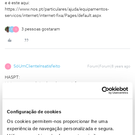
e é este aqui:
https://www.nos.pt/particulares/ajuda/equipamentos-
servicos/internet/internet-fixa/Pages/default.aspx
3 pessoas gostaram
P
S
SóUmClienteInsatisfeito
Forum|Forum|8 years ago
S
HASPT:
Mais uma vez, obrigado pelas suas informações sempre úteis.
Não resisto, no entanto, a fazer mais um comentário, que espero
me desculpe, relativamente a
"mas só sairá talvez para o final do
verao".
Configuração de cookies
Os cookies permitem-nos proporcionar lhe uma
É que,
aparentemente
,
a NOS também está a sofrer as
experiência de navegação personalizada e segura.
consequências das alterações climáticas
! De facto, o verão está a
prolongar-se em Portugal: