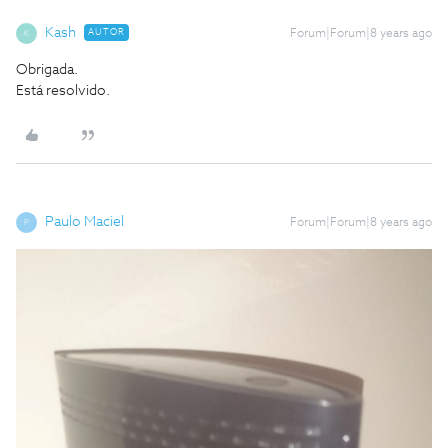
Kash
AUTOR
Forum|Forum|8 years ago
K
Obrigada.
Está resolvido.
Paulo Maciel
Forum|Forum|8 years ago
P