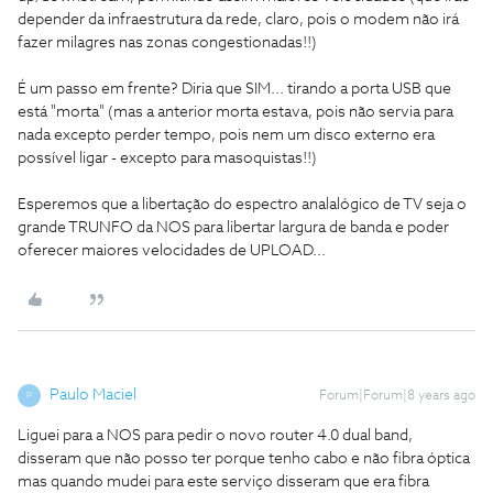
depender da infraestrutura da rede, claro, pois o modem não irá
fazer milagres nas zonas congestionadas!!)
É um passo em frente? Diria que SIM... tirando a porta USB que
está "morta" (mas a anterior morta estava, pois não servia para
nada excepto perder tempo, pois nem um disco externo era
possível ligar - excepto para masoquistas!!)
Esperemos que a libertação do espectro analalógico de TV seja o
grande TRUNFO da NOS para libertar largura de banda e poder
oferecer maiores velocidades de UPLOAD...
Paulo Maciel
Forum|Forum|8 years ago
P
Liguei para a NOS para pedir o novo router 4.0 dual band,
disseram que não posso ter porque tenho cabo e não fibra óptica
mas quando mudei para este serviço disseram que era fibra