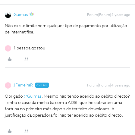
Guimas
Forum|Forum|4 years ago
Não existe limite nem qualquer tipo de pagamento por utilização
de internet fixa.
1 pessoa gostou
J
JFerreiraR
AUTOR
Forum|Forum|4 years ago
J
Obrigado
@Guimas
. Mesmo não tendo aderido ao débito directo?
Tenho o caso da minha tia com a ADSL que lhe cobraram uma
fortuna no primeiro mês depois de ter feito downloads. A
justificação da operadora foi não ter aderido ao débito directo.