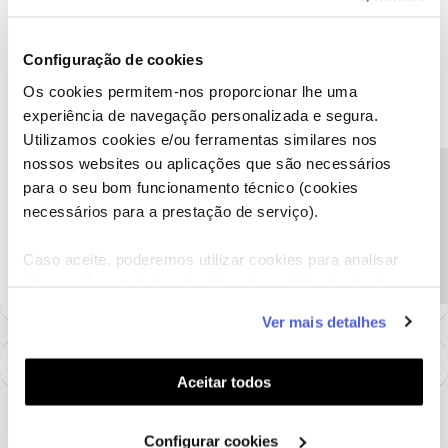
1 pessoa gostou
J
Configuração de cookies
Os cookies permitem-nos proporcionar lhe uma
experiência de navegação personalizada e segura.
Utilizamos cookies e/ou ferramentas similares nos
Guimas
Forum|Forum|5 years ago
nossos websites ou aplicações que são necessários
Precisa de ajuda?
Convém ligar 16990 e fazer despistes para perceber o se o
para o seu bom funcionamento técnico (cookies
problema é do serviço ou do seu equipamento.
necessários para a prestação de serviço).
Caso aceite, poderemos utilizar cookies para analisar
1 pessoa gostou
J
informação estatística (cookies de analítica), adaptar
este serviço às suas preferências e apresentar-lhe
Ver mais detalhes
funcionalidades (cookies de personalização e
funcionalidade) e adaptar anúncios aos seus interesses
(cookies de publicidade personalizada). Pode gerir a
Aceitar todos
utilização dos cookies clicando em "
Configurar
Cookies
".
Configurar cookies