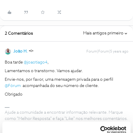
Mais antigos primeiro
2 Comentários
João H.
Forum|Forum|5 years ago
Boa tarde
@joaotiago4
,
Lamentamos o transtorno. Vamos ajudar.
Envie-nos, por favor, uma mensagem privada para o perfil
@Fórum
acompanhada do seu número de cliente.
Obrigado
Ajude a comunidade a encontrar informação relevante. Marque
como "Melhor Resposta" e faça "Like" nos melhores comentários.
Siga os perfis da moderação, através da opção "Seguir", para estar
sempre a par das ultimas novidades.