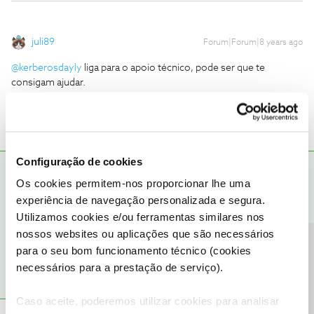
juli89
Forum|Forum|8 years ago
@kerberosdayly
liga para o apoio técnico, pode ser que te
consigam ajudar.
Configuração de cookies
rdguerra
RESPOSTA
Forum|Forum|8 years ago
R
Os cookies permitem-nos proporcionar lhe uma
experiência de navegação personalizada e segura.
Então ajustas o IP Fixo na maquina, e ajustas o tempo de lease
Utilizamos cookies e/ou ferramentas similares nos
para um numero elevado.
Definir diretamente no router, nao estou a ver 😕
nossos websites ou aplicações que são necessários
Precisa de ajuda?
para o seu bom funcionamento técnico (cookies
necessários para a prestação de serviço).
Caso aceite, poderemos utilizar cookies para analisar