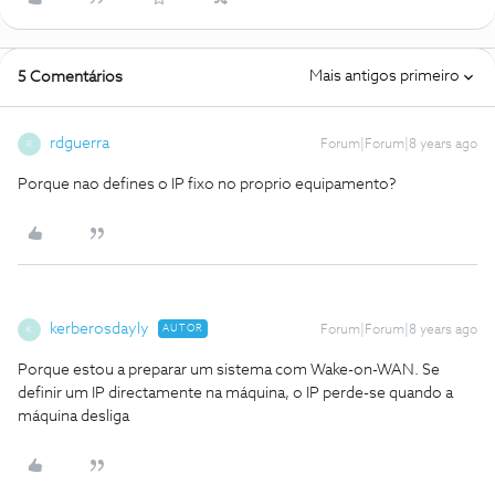
Mais antigos primeiro
5 Comentários
rdguerra
Forum|Forum|8 years ago
R
Porque nao defines o IP fixo no proprio equipamento?
kerberosdayly
AUTOR
Forum|Forum|8 years ago
K
Porque estou a preparar um sistema com Wake-on-WAN. Se
definir um IP directamente na máquina, o IP perde-se quando a
máquina desliga