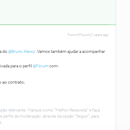
Forum|Forum|2 years ago
a do
@Bruno Aleixo
. Vamos também ajudar a acompanhar
vada para o perfil
@Fórum
com:
 ao contrato;
ação relevante. Marque como "Melhor Resposta" e faça
s perfis da moderação, através da opção "Seguir", para
s.