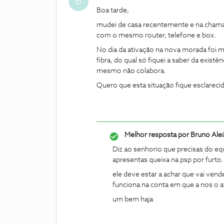
B
Boa tarde,
mudei de casa recentemente e na chama
com o mesmo router, telefone e box.
No dia da ativação na nova morada foi m
fibra, do qual só fiquei a saber da exist
mesmo não colabora.
Quero que esta situação fique esclareci
Melhor resposta por
Bruno Ale
Diz ao senhorio que precisas do eq
apresentas queixa na psp por furto
ele deve estar a achar que vai ven
funciona na conta em que a nos o a
um bem haja