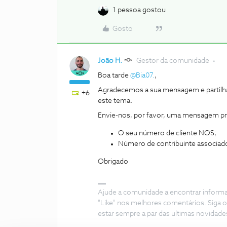
1 pessoa gostou
Gosto
João H.
Gestor da comunidade
Boa tarde
@Bia07.
,
Agradecemos a sua mensagem e partilh
+6
este tema.
Envie-nos, por favor, uma mensagem pri
O seu número de cliente NOS;
Número de contribuinte associado
Obrigado
Ajude a comunidade a encontrar inform
"Like" nos melhores comentários. Siga o
estar sempre a par das ultimas novidade