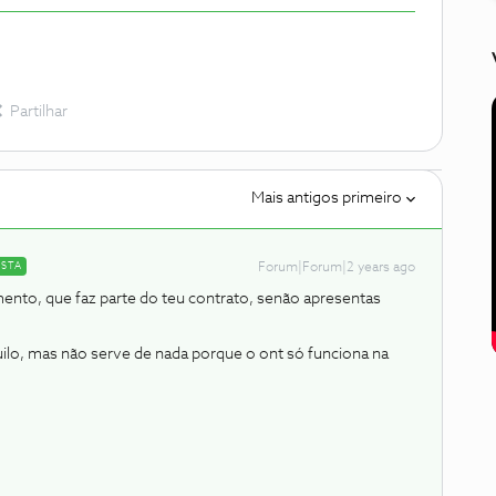
Partilhar
Mais antigos primeiro
OSTA
Forum|Forum|2 years ago
ento, que faz parte do teu contrato, senão apresentas
quilo, mas não serve de nada porque o ont só funciona na