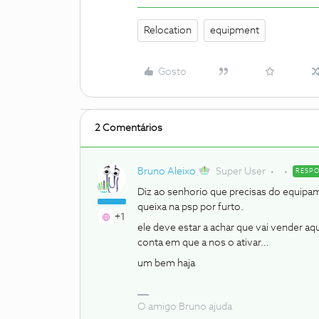
Relocation
equipment
Gosto
2 Comentários
Bruno Aleixo
Super User
RESP
Diz ao senhorio que precisas do equipam
queixa na psp por furto.
+1
ele deve estar a achar que vai vender a
conta em que a nos o ativar…
um bem haja
O amigo Bruno ajuda