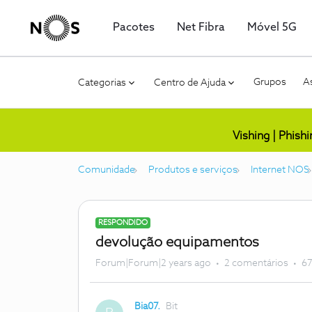
Pacotes
Net Fibra
Móvel 5G
Grupos
As
Categorias
Centro de Ajuda
Vishing | Phish
Comunidade
Produtos e serviços
Internet NOS
RESPONDIDO
devolução equipamentos
Forum|Forum|2 years ago
2 comentários
67
Bia07.
Bit