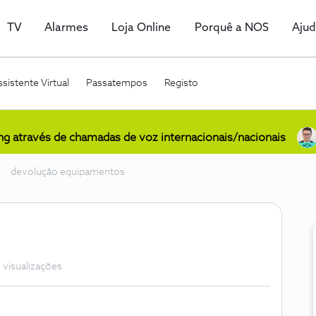
TV
Alarmes
Loja Online
Porquê a NOS
Aju
sistente Virtual
Passatempos
Registo
ing através de chamadas de voz internacionais/nacionais
devolução equipamentos
 visualizações