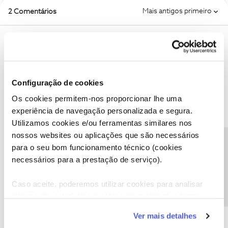
Mais antigos primeiro
2 Comentários
Guimas
Forum|Forum|1 year ago
Se está em tratamento é aguardar
Configuração de cookies
Os cookies permitem-nos proporcionar lhe uma
experiência de navegação personalizada e segura.
Utilizamos cookies e/ou ferramentas similares nos
Mário P.
Forum|Forum|1 year ago
nossos websites ou aplicações que são necessários
Precisa de ajuda?
para o seu bom funcionamento técnico (cookies
Boa tarde, ​
@Brunotk
necessários para a prestação de serviço).
Lamentamos o transtorno.
Sendo que, segundo o que indica, a situação está em tratamento,
pedimos que aguarde o nosso contacto.
Caso aceite, poderemos utilizar cookies para analisar
Obrigado,
informação estatística (cookies de analítica), adaptar
este serviço às suas preferências e apresentar-lhe
Ver mais detalhes
funcionalidades (cookies de personalização e
Ajude a comunidade a encontrar informação relevante. Marque