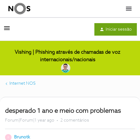
Menu
Iniciar sessão
Vishing | Phishing através de chamadas de voz
internacionais/nacionais
Internet NOS
desperado 1 ano e meio com problemas
Forum|Forum|1 year ago
2 comentários
Brunotk
B