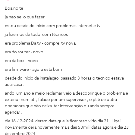
Boa noite
ja nao sei o que fazer
estou desde do início com problemas internet e tv
ja fizemos de todo com técnicos
era problema Da tv - comprei tv nova
era do router - novo
era da box - novo
era firmware - agora está bom
desde do início da instalação passado 3 horas o técnico estava
aqui casa .
ando um ano e meio reclamar veio a descobrir que o problema é
exterior num pt , falado por um supervisor , o pt é de outra
operadora que não deixa ter intervenção ou anda sempre
agendar .
dia 16 -12-2024 deram data que ia ficar resolvido dia 21 . Ligei
novamente dera novamente mais das 50milll datas agora é dia 23
dezembro 2024