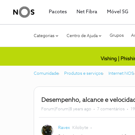
Pacotes
Net Fibra
Móvel 5G
Grupos
As
Categorias
Centro de Ajuda
Vishing | Phish
Comunidade
Produtos e serviços
Internet NOS
Desempenho, alcance e velocidad
Forum|Forum|8 years ago
7 comentários
19
Ravex
Kilobyte