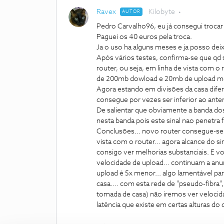
Ravex
Kilobyte
AUTOR
Pedro Carvalho96, eu já consegui trocar 
Paguei os 40 euros pela troca.
Ja o uso ha alguns meses e ja posso dei
Após vários testes, confirma-se que q
router, ou seja, em linha de vista com o
de 200mb dowload e 20mb de upload m
Agora estando em divisões da casa difer
consegue por vezes ser inferior ao anteri
De salientar que obviamente a banda dos
nesta banda pois este sinal nao penetra 
Conclusões... novo router consegue-se d
vista com o router... agora alcance do s
consigo ver melhorias substanciais. E vol
velocidade de upload... continuam a a
upload é 5x menor... algo lamentável pa
casa.... com esta rede de "pseudo-fibra",
tomada de casa) não iremos ver velocidad
latência que existe em certas alturas do