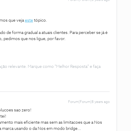
Forum|Forum|8 years ago
imos que veja
este
tópico.
ado de forma gradual a atuais clientes. Para perceber se já é
ão, pedimos que nos ligue, por favor.
ação relevante. Marque como "Melhor Resposta" e faça
Forum|Forum|8 years ago
Solucoes sao zero!
tei!
mento mais eficiente mas sem as limitacoes que a Nos
a marca usando o da Nos em modo bridge...