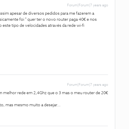
Forum|Forum|7 years ago
sim apesar de diversos pedidos para me fazerem a
asicamente foi " quer ter o novo router paga 40€ e nos
este tipo de velocidades através da rede wi-fi
Forum|Forum|7 years ago
êm melhor rede em 2,4Ghz que o 3 mas o meu router de 20€
ito, mas mesmo muito a desejar...