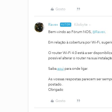
Gosto
Ravex
Kilobyte
AUTOR
Bem-vindo ao Fórum NOS,
@Ravex
.
Em relação à cobertura por Wi-Fi, suger
O router Wi-Fi 4.0 está a ser disponibiliz
possível alterar o router na sua instalaç
Saiba
aqui
para onde ligar.
As vossas respostas parecem ser sempre
postado.
Obrigado
Gosto