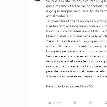
Sei que ja existe um novo router 4.0 q
que o mesmo oferece melhor cobertura, 
Algo que sempre me queixei foi do fra
actual router 3.0.
Ja liguei para a linha de apoio a solicit
clientes com acessos superiores a 200M
funciona com net inferior a 200Mb.... enf
Quero instalar um sistema de videovigil
2.4 e 5 Ghs e classe AC.. algo que o ro
router 3.0 fica comprometido o sistema
Expliquei que pretendia o novo router po
Sei que posso colocar este router em m
tecnologias e melhorias tecnologicas qu
usar o router nos em modo bridge e usar
permite usar as funcionalidades de retro
aceder como.que se estivessemos conec
Para quando solucoes Nos????
Gosto