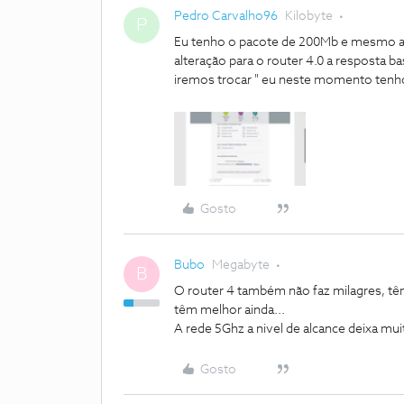
Pedro Carvalho96
Kilobyte
P
Eu tenho o pacote de 200Mb e mesmo as
alteração para o router 4.0 a resposta b
iremos trocar " eu neste momento tenho 
Gosto
Bubo
Megabyte
B
O router 4 também não faz milagres, t
têm melhor ainda...
A rede 5Ghz a nivel de alcance deixa mu
Gosto