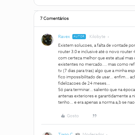
7 Comentários
Ravex
Kilobyte
AUTOR
Existem solucoes, a falta de vontade por 
router 3.0 e inclusivé até o novo router
com certeza melhor que este atual mas d
existentes no mercado.... mas como refer
tv (7 dias para tras) algo que a minha esp
fico impossibilitado de usar... enfim... 
fidelizacoes de 24 meses...
Só para terminar... saliento que na época q
antenas exteriores e garantidamente a niv
tenho... e era apenas a norma a,b se na
Gosto
Tiago C.
Moderador