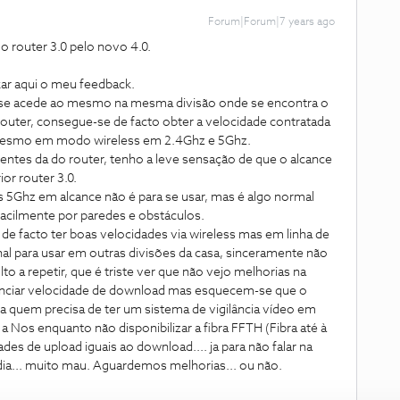
Forum|Forum|7 years ago
o router 3.0 pelo novo 4.0.
xar aqui o meu feedback.
d se acede ao mesmo na mesma divisão onde se encontra o
 router, consegue-se de facto obter a velocidade contratada
esmo em modo wireless em 2.4Ghz e 5Ghz.
entes da do router, tenho a leve sensação de que o alcance
or router 3.0.
 5Ghz em alcance não é para se usar, mas é algo normal
facilmente por paredes e obstáculos.
e facto ter boas velocidades via wireless mas em linha de
inal para usar em outras divisões da casa, sinceramente não
to a repetir, que é triste ver que não vejo melhorias na
nunciar velocidade de download mas esquecem-se que o
ra quem precisa de ter um sistema de vigilância vídeo em
 a Nos enquanto não disponibilizar a fibra FFTH (Fibra até à
es de upload iguais ao download.... ja para não falar na
 dia... muito mau. Aguardemos melhorias... ou não.