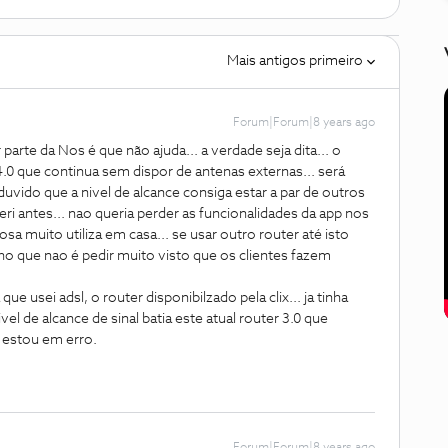
Mais antigos primeiro
Forum|Forum|8 years ago
parte da Nos é que não ajuda... a verdade seja dita... o
 4.0 que continua sem dispor de antenas externas... será
uvido que a nivel de alcance consiga estar a par de outros
i antes... nao queria perder as funcionalidades da app nos
osa muito utiliza em casa... se usar outro router até isto
acho que nao é pedir muito visto que os clientes fazem
ue usei adsl, o router disponibilzado pela clix... ja tinha
el de alcance de sinal batia este atual router 3.0 que
o estou em erro.