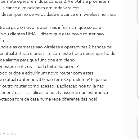
ue permite operar em duas bandas 2.4 e 5Ghz e prometem
alcance e velocidades em rede wireless.
co desempenho de velocidade e alcance em wireless no meu
ar a troca para o novo router mas informam que só para
b ou clientes UMA... dizem que este novo router nao
im...
ancia e as cameras sao wireless e operam nas 2 bandas de
uter atual 3.0 nao dipoem...e com este fraco desempenho do
 de alarme para que funcione em pleno.
r estes motivos... nada feito. Solucoes?
odo bridge e adquirir um novo router com estas
e o atual router nos 3.0 nao tem. O problema? É que se
 outro router como acesso, a aplicacao nos tv, ja nao
ceder 7 dias... a aplicacao nos tv assume que estamos a
tados fora de casa numa rede diferente das nos!
Partilhar