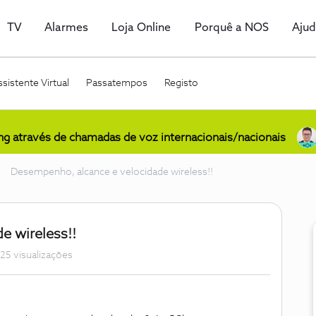
TV
Alarmes
Loja Online
Porquê a NOS
Aju
sistente Virtual
Passatempos
Registo
ing através de chamadas de voz internacionais/nacionais
Desempenho, alcance e velocidade wireless!!
e wireless!!
25 visualizações