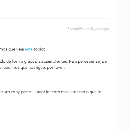
Forum|Forum|8 years ago
imos que veja
este
tópico.
ado de forma gradual a atuais clientes. Para perceber se já é
ão, pedimos que nos ligue, por favor.
 um copy paste... favor ler com mais atencao o que foi