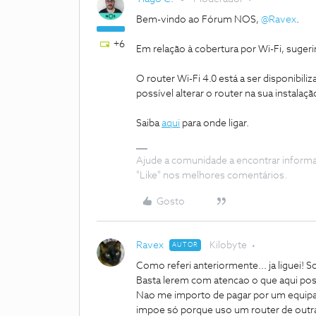
Bem-vindo ao Fórum NOS,
@Ravex
.
+6
Em relação à cobertura por Wi-Fi, suger
O router Wi-Fi 4.0 está a ser disponibiliz
possível alterar o router na sua instalaç
Saiba
aqui
para onde ligar.
Ajude a comunidade a encontrar inform
"Like" nos melhores comentários.
Gosto
Ravex
Kilobyte
AUTOR
Como referi anteriormente... ja liguei! 
Basta lerem com atencao o que aqui pos
Nao me importo de pagar por um equipa
impoe só porque uso um router de outr