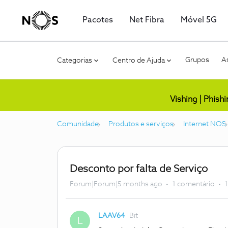
Pacotes
Net Fibra
Móvel 5G
Grupos
As
Categorias
Centro de Ajuda
Vishing | Phish
Comunidade
Produtos e serviços
Internet NOS
Desconto por falta de Serviço
Forum|Forum|5 months ago
1 comentário
1
LAAV64
Bit
L