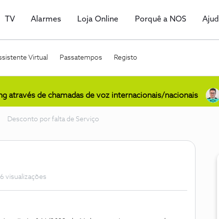
TV
Alarmes
Loja Online
Porquê a NOS
Aju
sistente Virtual
Passatempos
Registo
ing através de chamadas de voz internacionais/nacionais
Desconto por falta de Serviço
6 visualizações