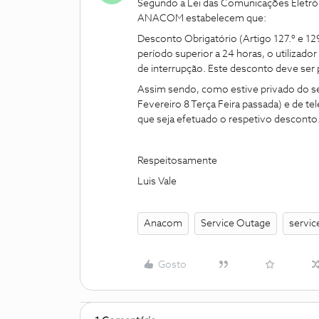
Segundo a Lei das Comunicações Eletróni
ANACOM estabelecem que:
​Desconto Obrigatório (Artigo 127.º e 12
período superior a 24 horas, o utilizado
de interrupção. Este desconto deve ser 
Assim sendo, como estive privado do serv
Fevereiro 8 Terça Feira passada) e de te
que seja efetuado o respetivo desconto
Respeitosamente
Luis Vale
Anacom
Service Outage
servic
Gosto