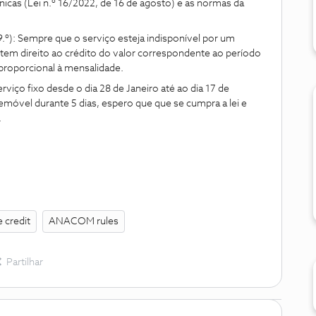
cas (Lei n.º 16/2022, de 16 de agosto) e as normas da
9.º): Sempre que o serviço esteja indisponível por um
r tem direito ao crédito do valor correspondente ao período
proporcional à mensalidade.
iço fixo desde o dia 28 de Janeiro até ao dia 17 de
lemóvel durante 5 dias, espero que que se cumpra a lei e
.
e credit
ANACOM rules
Partilhar