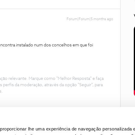
Forum|Forum|5 months ago
 encontra instalado num dos concelhos em que foi
ação relevante. Marque como "Melhor Resposta" e faça
s perfis da moderação, através da opção "Seguir", para
s.
proporcionar lhe uma experiência de navegação personalizada e