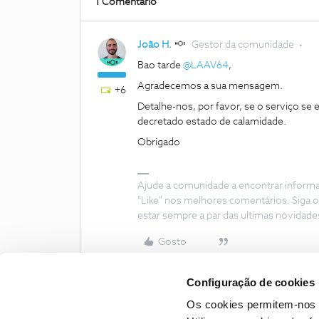
1 Comentário
João H.
Gestor da comunidade
Bao tarde ​
@LAAV64
,
Agradecemos a sua mensagem.
+6
Detalhe-nos, por favor, se o serviço se
decretado estado de calamidade.
Obrigado
Ajude a comunidade a encontrar inform
"Like" nos melhores comentários. Siga o
estar sempre a par das ultimas novidade
Gosto
Configuração de cookies
Os cookies permitem-nos 